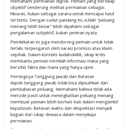
memahami permainan digital. Pemain yang bersikap
objektif cenderung melihat permainan sebagai
hiburan, bukan sebagai sarana untuk mencapai hasil
tertentu. Dengan sudut pandang ini, istilah “peluang
menang lebih besar” lebih dipahami sebagai
pengalaman subjektif, bukan jaminan nyata.
Pendekatan ini juga mendorong pemain untuk tidak
terlalu terpengaruh oleh narasi promosi atau klaim
sepihak. Dalam konteks kudahoki88, sikap kritis
membantu pemain memilah informasi mana yang
bersifat fakta dan mana yang hanya opini.
Pentingnya Tanggung Jawab dan Batasan
Aspek tanggung jawab tidak bisa dipisahkan dari
pembahasan peluang. Memahami bahwa tidak ada
metode pasti untuk meningkatkan peluang menang
membuat pemain lebih berhati-hati dalam mengambil
keputusan. Batasan waktu dan ekspektasi menjadi
bagian dari sikap dewasa dalam menyikapi
permainan.