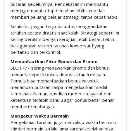
putaran sebelumnya. Pendekatan ini membantu
menjaga modal tetap bertahan lebih lama dan
memberi peluang belajar strategi tanpa cepat habis.
Selain itu, jangan tergoda untuk menggandakan
taruhan secara drastis saat kalah. Strategi seperti ini
sering berakhir dengan kerugian lebih besar. Lebih
baik gunakan sistem taruhan konservatif yang
bertahap dan terkontrol.
Memanfaatkan Fitur Bonus dan Promo
SLOT777 sering menawarkan promo dan bonus
menarik, seperti bonus deposit atau free spin.
Pemula bisa memanfaatkan bonus ini untuk
menambah putaran tanpa mengeluarkan modal
tambahan. Namun, pastikan membaca syarat dan
ketentuan terlebih dahulu agar bonus benar-benar
memberi keuntungan.
Mengatur Waktu Bermain
Pengelolaan taruhan juga mencakup waktu bermain.
Hindari bermain terlalu lama karena kelelahan bisa