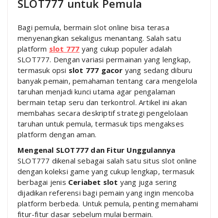
SLOT777 untuk Pemula
Bagi pemula, bermain slot online bisa terasa
menyenangkan sekaligus menantang. Salah satu
platform
slot 777
yang cukup populer adalah
SLOT777. Dengan variasi permainan yang lengkap,
termasuk opsi
slot 777 gacor
yang sedang diburu
banyak pemain, pemahaman tentang cara mengelola
taruhan menjadi kunci utama agar pengalaman
bermain tetap seru dan terkontrol. Artikel ini akan
membahas secara deskriptif strategi pengelolaan
taruhan untuk pemula, termasuk tips mengakses
platform dengan aman.
Mengenal SLOT777 dan Fitur Unggulannya
SLOT777 dikenal sebagai salah satu situs slot online
dengan koleksi game yang cukup lengkap, termasuk
berbagai jenis
Ceriabet slot
yang juga sering
dijadikan referensi bagi pemain yang ingin mencoba
platform berbeda. Untuk pemula, penting memahami
fitur-fitur dasar sebelum mulai bermain.