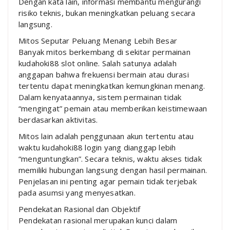
Dengan kata lain, informasi membantu mengurangi
risiko teknis, bukan meningkatkan peluang secara
langsung.
Mitos Seputar Peluang Menang Lebih Besar
Banyak mitos berkembang di sekitar permainan
kudahoki88 slot online. Salah satunya adalah
anggapan bahwa frekuensi bermain atau durasi
tertentu dapat meningkatkan kemungkinan menang.
Dalam kenyataannya, sistem permainan tidak
“mengingat” pemain atau memberikan keistimewaan
berdasarkan aktivitas.
Mitos lain adalah penggunaan akun tertentu atau
waktu kudahoki88 login yang dianggap lebih
“menguntungkan”. Secara teknis, waktu akses tidak
memiliki hubungan langsung dengan hasil permainan.
Penjelasan ini penting agar pemain tidak terjebak
pada asumsi yang menyesatkan.
Pendekatan Rasional dan Objektif
Pendekatan rasional merupakan kunci dalam