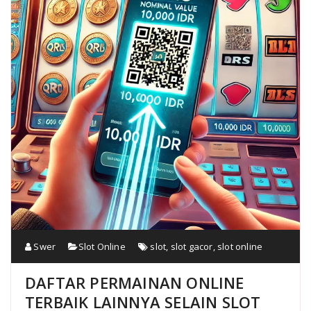
Swer
Slot Online
slot
,
slot gacor
,
slot online
DAFTAR PERMAINAN ONLINE
TERBAIK LAINNYA SELAIN SLOT