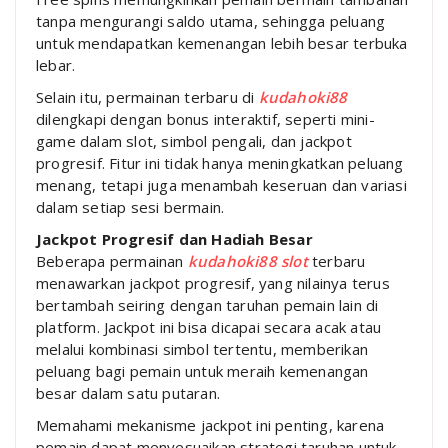
tanpa mengurangi saldo utama, sehingga peluang
untuk mendapatkan kemenangan lebih besar terbuka
lebar.
Selain itu, permainan terbaru di
kudahoki88
dilengkapi dengan bonus interaktif, seperti mini-
game dalam slot, simbol pengali, dan jackpot
progresif. Fitur ini tidak hanya meningkatkan peluang
menang, tetapi juga menambah keseruan dan variasi
dalam setiap sesi bermain.
Jackpot Progresif dan Hadiah Besar
Beberapa permainan
kudahoki88 slot
terbaru
menawarkan jackpot progresif, yang nilainya terus
bertambah seiring dengan taruhan pemain lain di
platform. Jackpot ini bisa dicapai secara acak atau
melalui kombinasi simbol tertentu, memberikan
peluang bagi pemain untuk meraih kemenangan
besar dalam satu putaran.
Memahami mekanisme jackpot ini penting, karena
pemain dapat menyesuaikan strategi taruhan untuk