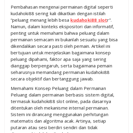
Pembahasan mengenai permainan digital seperti
kudahoki88 sering kali dikaitkan dengan istilah
“peluang menang lebih besa
kudahoki88 slot
r”.
Namun, dalam konteks ekspositori dan informatif,
penting untuk memahami bahwa peluang dalam
permainan semacam ini bukanlah sesuatu yang bisa
dikendalikan secara pasti oleh pemain. Artikel ini
bertujuan untuk menjelaskan bagaimana konsep
peluang dipahami, faktor apa saja yang sering
dianggap berpengaruh, serta bagaimana pemain
seharusnya memandang permainan kudahoki88
secara objektif dan bertanggung jawab.
Memahami Konsep Peluang dalam Permainan
Peluang dalam permainan berbasis sistem digital,
termasuk kudahoki88 slot online, pada dasarnya
ditentukan oleh mekanisme internal permainan.
Sistem ini dirancang menggunakan perhitungan
matematis dan algoritma acak. Artinya, setiap
putaran atau sesi berdiri sendiri dan tidak