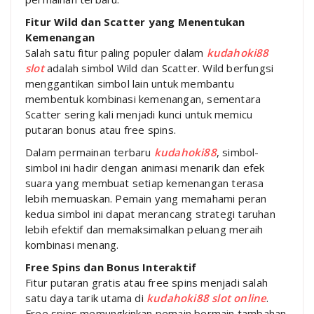
Fitur Wild dan Scatter yang Menentukan
Kemenangan
Salah satu fitur paling populer dalam
kudahoki88
slot
adalah simbol Wild dan Scatter. Wild berfungsi
menggantikan simbol lain untuk membantu
membentuk kombinasi kemenangan, sementara
Scatter sering kali menjadi kunci untuk memicu
putaran bonus atau free spins.
Dalam permainan terbaru
kudahoki88
, simbol-
simbol ini hadir dengan animasi menarik dan efek
suara yang membuat setiap kemenangan terasa
lebih memuaskan. Pemain yang memahami peran
kedua simbol ini dapat merancang strategi taruhan
lebih efektif dan memaksimalkan peluang meraih
kombinasi menang.
Free Spins dan Bonus Interaktif
Fitur putaran gratis atau free spins menjadi salah
satu daya tarik utama di
kudahoki88 slot online
.
Free spins memungkinkan pemain bermain tambahan