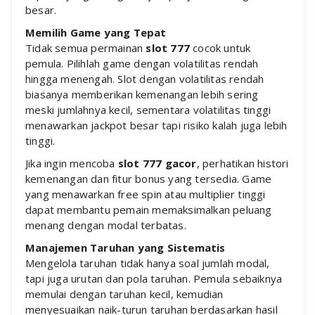
besar.
Memilih Game yang Tepat
Tidak semua permainan
slot 777
cocok untuk
pemula. Pilihlah game dengan volatilitas rendah
hingga menengah. Slot dengan volatilitas rendah
biasanya memberikan kemenangan lebih sering
meski jumlahnya kecil, sementara volatilitas tinggi
menawarkan jackpot besar tapi risiko kalah juga lebih
tinggi.
Jika ingin mencoba
slot 777 gacor
, perhatikan histori
kemenangan dan fitur bonus yang tersedia. Game
yang menawarkan free spin atau multiplier tinggi
dapat membantu pemain memaksimalkan peluang
menang dengan modal terbatas.
Manajemen Taruhan yang Sistematis
Mengelola taruhan tidak hanya soal jumlah modal,
tapi juga urutan dan pola taruhan. Pemula sebaiknya
memulai dengan taruhan kecil, kemudian
menyesuaikan naik-turun taruhan berdasarkan hasil