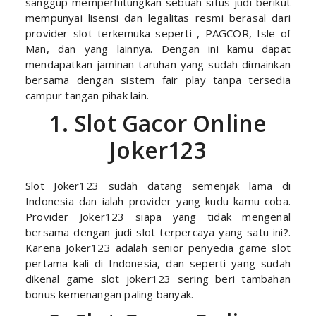
sanggup memperhitungkan sebuah situs judi berikut
mempunyai lisensi dan legalitas resmi berasal dari
provider slot terkemuka seperti , PAGCOR, Isle of
Man, dan yang lainnya. Dengan ini kamu dapat
mendapatkan jaminan taruhan yang sudah dimainkan
bersama dengan sistem fair play tanpa tersedia
campur tangan pihak lain.
1. Slot Gacor Online
Joker123
Slot Joker123 sudah datang semenjak lama di
Indonesia dan ialah provider yang kudu kamu coba.
Provider Joker123 siapa yang tidak mengenal
bersama dengan judi slot terpercaya yang satu ini?.
Karena Joker123 adalah senior penyedia game slot
pertama kali di Indonesia, dan seperti yang sudah
dikenal game slot joker123 sering beri tambahan
bonus kemenangan paling banyak.