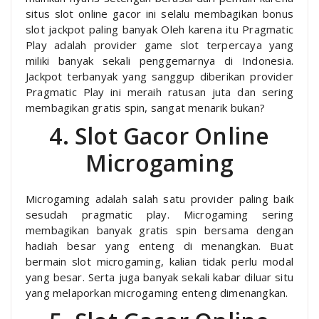
situs slot online gacor ini selalu membagikan bonus
slot jackpot paling banyak Oleh karena itu Pragmatic
Play adalah provider game slot terpercaya yang
miliki banyak sekali penggemarnya di Indonesia.
Jackpot terbanyak yang sanggup diberikan provider
Pragmatic Play ini meraih ratusan juta dan sering
membagikan gratis spin, sangat menarik bukan?
4. Slot Gacor Online
Microgaming
Microgaming adalah salah satu provider paling baik
sesudah pragmatic play. Microgaming sering
membagikan banyak gratis spin bersama dengan
hadiah besar yang enteng di menangkan. Buat
bermain slot microgaming, kalian tidak perlu modal
yang besar. Serta juga banyak sekali kabar diluar situ
yang melaporkan microgaming enteng dimenangkan.