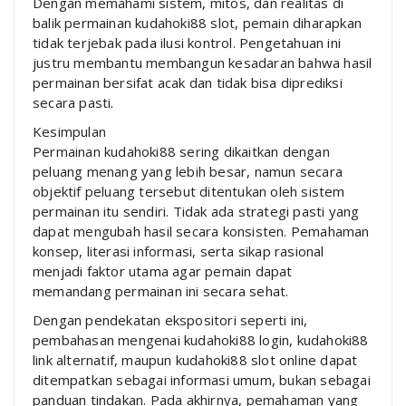
Dengan memahami sistem, mitos, dan realitas di
balik permainan kudahoki88 slot, pemain diharapkan
tidak terjebak pada ilusi kontrol. Pengetahuan ini
justru membantu membangun kesadaran bahwa hasil
permainan bersifat acak dan tidak bisa diprediksi
secara pasti.
Kesimpulan
Permainan kudahoki88 sering dikaitkan dengan
peluang menang yang lebih besar, namun secara
objektif peluang tersebut ditentukan oleh sistem
permainan itu sendiri. Tidak ada strategi pasti yang
dapat mengubah hasil secara konsisten. Pemahaman
konsep, literasi informasi, serta sikap rasional
menjadi faktor utama agar pemain dapat
memandang permainan ini secara sehat.
Dengan pendekatan ekspositori seperti ini,
pembahasan mengenai kudahoki88 login, kudahoki88
link alternatif, maupun kudahoki88 slot online dapat
ditempatkan sebagai informasi umum, bukan sebagai
panduan tindakan. Pada akhirnya, pemahaman yang