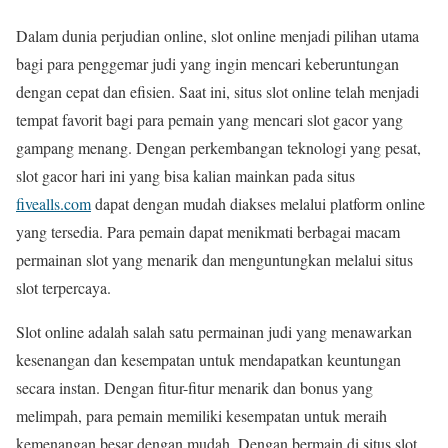
Dalam dunia perjudian online, slot online menjadi pilihan utama
bagi para penggemar judi yang ingin mencari keberuntungan
dengan cepat dan efisien. Saat ini, situs slot online telah menjadi
tempat favorit bagi para pemain yang mencari slot gacor yang
gampang menang. Dengan perkembangan teknologi yang pesat,
slot gacor hari ini yang bisa kalian mainkan pada situs
fivealls.com
dapat dengan mudah diakses melalui platform online
yang tersedia. Para pemain dapat menikmati berbagai macam
permainan slot yang menarik dan menguntungkan melalui situs
slot terpercaya.
Slot online adalah salah satu permainan judi yang menawarkan
kesenangan dan kesempatan untuk mendapatkan keuntungan
secara instan. Dengan fitur-fitur menarik dan bonus yang
melimpah, para pemain memiliki kesempatan untuk meraih
kemenangan besar dengan mudah. Dengan bermain di situs slot