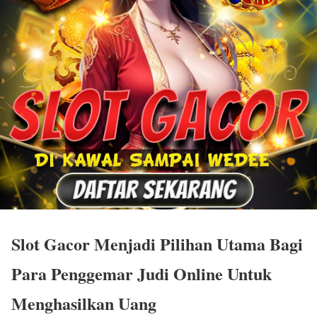
Slot Gacor Menjadi Pilihan Utama Bagi
Para Penggemar Judi Online Untuk
Menghasilkan Uang