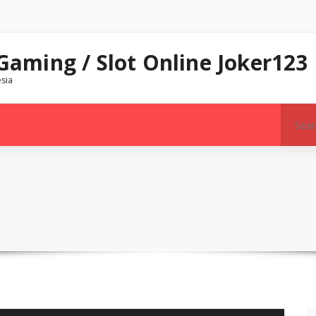
 Gaming / Slot Online Joker123
esia
Search
for: