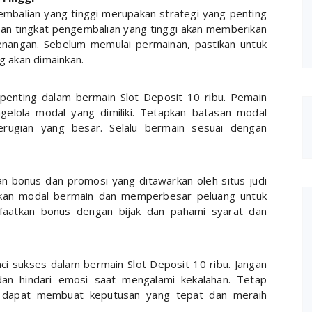
gembalian yang tinggi merupakan strategi yang penting
gan tingkat pengembalian yang tinggi akan memberikan
enangan. Sebelum memulai permainan, pastikan untuk
g akan dimainkan.
penting dalam bermain Slot Deposit 10 ribu. Pemain
gelola modal yang dimiliki. Tetapkan batasan modal
kerugian yang besar. Selalu bermain sesuai dengan
an bonus dan promosi yang ditawarkan oleh situs judi
tkan modal bermain dan memperbesar peluang untuk
faatkan bonus dengan bijak dan pahami syarat dan
i sukses dalam bermain Slot Deposit 10 ribu. Jangan
an hindari emosi saat mengalami kekalahan. Tetap
 dapat membuat keputusan yang tepat dan meraih