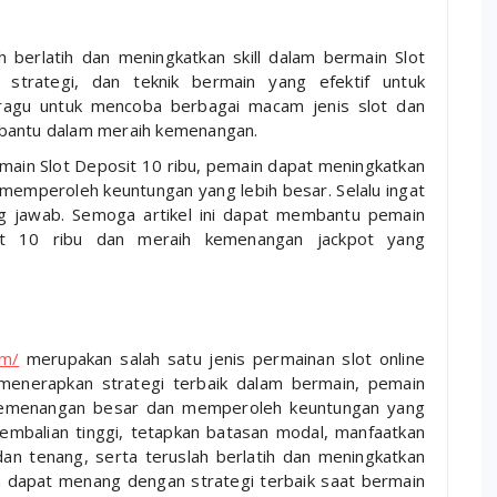
h berlatih dan meningkatkan skill dalam bermain Slot
, strategi, dan teknik bermain yang efektif untuk
ragu untuk mencoba berbagai macam jenis slot dan
mbantu dalam meraih kemenangan.
main Slot Deposit 10 ribu, pemain dapat meningkatkan
emperoleh keuntungan yang lebih besar. Selalu ingat
g jawab. Semoga artikel ini dapat membantu pemain
it 10 ribu dan meraih kemenangan jackpot yang
om/
merupakan salah satu jenis permainan slot online
enerapkan strategi terbaik dalam bermain, pemain
 kemenangan besar dan memperoleh keuntungan yang
ngembalian tinggi, tetapkan batasan modal, manfaatkan
n tenang, serta teruslah berlatih dan meningkatkan
n dapat menang dengan strategi terbaik saat bermain