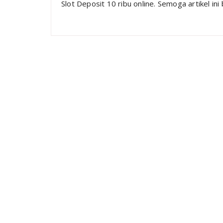
Slot Deposit 10 ribu online. Semoga artikel in