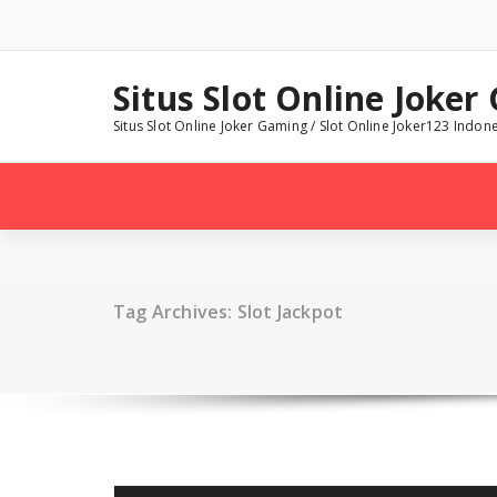
Skip
to
content
Situs Slot Online Joker
Situs Slot Online Joker Gaming / Slot Online Joker123 Indon
Tag Archives: Slot Jackpot