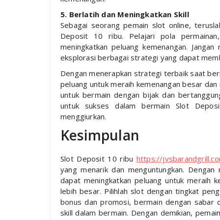
5. Berlatih dan Meningkatkan Skill
Sebagai seorang pemain slot online, terusla
Deposit 10 ribu. Pelajari pola permainan
meningkatkan peluang kemenangan. Jangan 
eksplorasi berbagai strategi yang dapat me
Dengan menerapkan strategi terbaik saat ber
peluang untuk meraih kemenangan besar dan m
untuk bermain dengan bijak dan bertanggun
untuk sukses dalam bermain Slot Depos
menggiurkan.
Kesimpulan
Slot Deposit 10 ribu
https://jvsbarandgrill.c
yang menarik dan menguntungkan. Dengan m
dapat meningkatkan peluang untuk meraih
lebih besar. Pilihlah slot dengan tingkat pe
bonus dan promosi, bermain dengan sabar da
skill dalam bermain. Dengan demikian, pemai