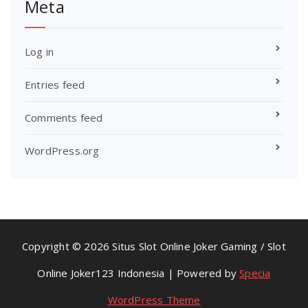
Meta
Log in
Entries feed
Comments feed
WordPress.org
Copyright © 2026 Situs Slot Online Joker Gaming / Slot
Online Joker123 Indonesia | Powered by
Specia
WordPress Theme