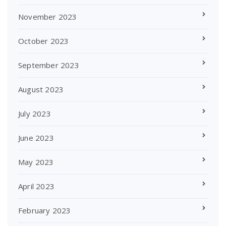
November 2023
October 2023
September 2023
August 2023
July 2023
June 2023
May 2023
April 2023
February 2023