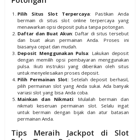
Pilih Situs Slot Terpercaya
: Pastikan Anda
bermain di situs slot online terpercaya yang
menawarkan opsi deposit pulsa tanpa potongan.
Daftar dan Buat Akun
: Daftar di situs tersebut
dan buat akun permainan Anda. Proses ini
biasanya cepat dan mudah.
Deposit Menggunakan Pulsa
: Lakukan deposit
dengan memilih opsi pembayaran menggunakan
pulsa. Ikuti instruksi yang diberikan oleh situs
untuk menyelesaikan proses deposit.
Pilih Permainan Slot
: Setelah deposit berhasil,
pilih permainan slot yang Anda sukai. Ada banyak
variasi slot yang bisa Anda coba.
Mainkan dan Nikmati
: Mulailah bermain dan
nikmati keseruan permainan slot. Selalu ingat
untuk bermain dengan bijak dan atur batasan
permainan Anda.
Tips Meraih Jackpot di Slot