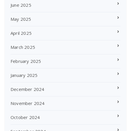
June 2025
May 2025
April 2025
March 2025
February 2025
January 2025
December 2024
November 2024
October 2024