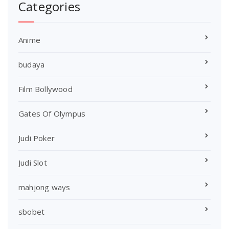
Categories
Anime
budaya
Film Bollywood
Gates Of Olympus
Judi Poker
Judi Slot
mahjong ways
sbobet