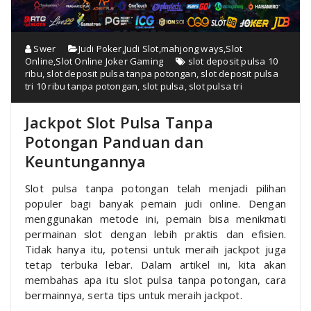
Swer
Judi Poker
,
Judi Slot
,
mahjong ways
,
Slot
Online
,
Slot Online Joker Gaming
slot deposit pulsa 10
ribu
,
slot deposit pulsa tanpa potongan
,
slot deposit pulsa
tri 10 ribu tanpa potongan
,
slot pulsa
,
slot pulsa tri
Jackpot Slot Pulsa Tanpa
Potongan Panduan dan
Keuntungannya
Slot pulsa tanpa potongan telah menjadi pilihan
populer bagi banyak pemain judi online. Dengan
menggunakan metode ini, pemain bisa menikmati
permainan slot dengan lebih praktis dan efisien.
Tidak hanya itu, potensi untuk meraih jackpot juga
tetap terbuka lebar. Dalam artikel ini, kita akan
membahas apa itu slot pulsa tanpa potongan, cara
bermainnya, serta tips untuk meraih jackpot.