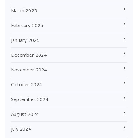
March 2025
February 2025
January 2025
December 2024
November 2024
October 2024
September 2024
August 2024
July 2024