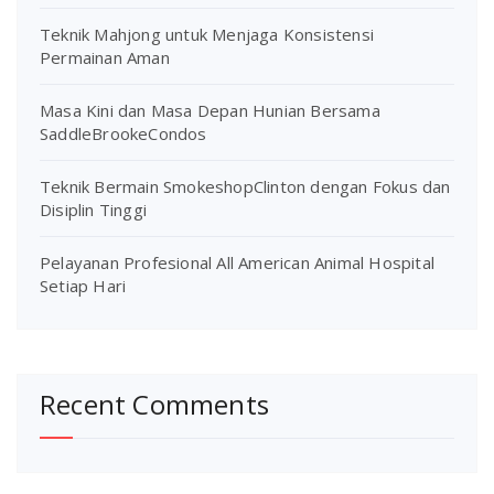
Teknik Mahjong untuk Menjaga Konsistensi
Permainan Aman
Masa Kini dan Masa Depan Hunian Bersama
SaddleBrookeCondos
Teknik Bermain SmokeshopClinton dengan Fokus dan
Disiplin Tinggi
Pelayanan Profesional All American Animal Hospital
Setiap Hari
Recent Comments