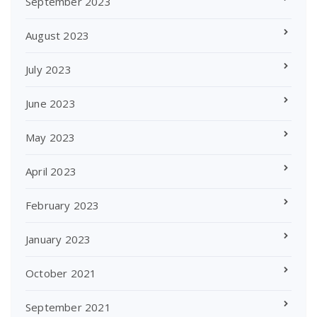
September 2023
August 2023
July 2023
June 2023
May 2023
April 2023
February 2023
January 2023
October 2021
September 2021