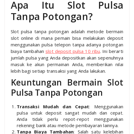
Apa Itu Slot Pulsa
Tanpa Potongan?
Slot pulsa tanpa potongan adalah metode bermain
slot online di mana pemain bisa melakukan deposit
menggunakan pulsa telepon tanpa adanya potongan
biaya tambahan
slot deposit pulsa 10 ribu
. Ini berarti
jumlah pulsa yang Anda depositkan akan sepenuhnya
masuk ke akun permainan Anda, memberikan nilai
lebih bagi setiap transaksi yang Anda lakukan.
Keuntungan Bermain Slot
Pulsa Tanpa Potongan
Transaksi Mudah dan Cepat
: Menggunakan
pulsa untuk deposit sangat mudah dan cepat.
Anda tidak perlu repot-repot menggunakan
rekening bank atau metode pembayaran lainnya.
Tanpa Biaya Tambahan
: Salah satu kelebihan