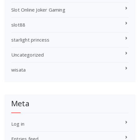
Slot Online Joker Gaming
slot88
starlight princess
Uncategorized
wisata
Meta
Log in
Entries feed