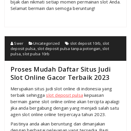
bijak dan nikmati setiap momen permainan slot Anda.
Selamat bermain dan semoga beruntung!
Swer
Uncategorized
slot deposit 10rb
,
slot
deposit pulsa
,
slot deposit pulsa tanpa potongan
,
slot
pulsa
,
slot pulsa 10rb
Proses Mudah Daftar Situs Judi
Slot Online Gacor Terbaik 2023
Merupakan situs judi slot online di indonesia yang
terbaik sehingga
slot deposit pulsa
kepuasan
bermain game slot online online akan tercipta apalagi
jika anda bergabung dengan yang menjadi salah satu
agen slot online online terpercaya tahun 2023.
Pastinya anda akan beruntung dan dimanjakan
dengan berbagai pelayanan yang tersedia. Bagi