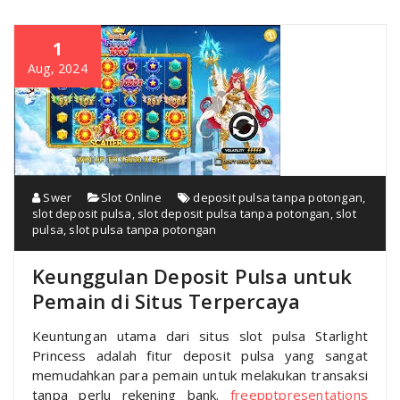
1
Aug, 2024
Swer
Slot Online
deposit pulsa tanpa potongan
,
slot deposit pulsa
,
slot deposit pulsa tanpa potongan
,
slot
pulsa
,
slot pulsa tanpa potongan
Keunggulan Deposit Pulsa untuk
Pemain di Situs Terpercaya
Keuntungan utama dari situs slot pulsa Starlight
Princess adalah fitur deposit pulsa yang sangat
memudahkan para pemain untuk melakukan transaksi
tanpa perlu rekening bank.
freepptpresentations