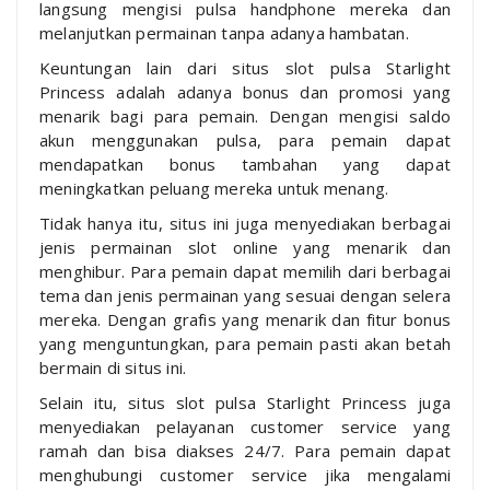
langsung mengisi pulsa handphone mereka dan
melanjutkan permainan tanpa adanya hambatan.
Keuntungan lain dari situs slot pulsa Starlight
Princess adalah adanya bonus dan promosi yang
menarik bagi para pemain. Dengan mengisi saldo
akun menggunakan pulsa, para pemain dapat
mendapatkan bonus tambahan yang dapat
meningkatkan peluang mereka untuk menang.
Tidak hanya itu, situs ini juga menyediakan berbagai
jenis permainan slot online yang menarik dan
menghibur. Para pemain dapat memilih dari berbagai
tema dan jenis permainan yang sesuai dengan selera
mereka. Dengan grafis yang menarik dan fitur bonus
yang menguntungkan, para pemain pasti akan betah
bermain di situs ini.
Selain itu, situs slot pulsa Starlight Princess juga
menyediakan pelayanan customer service yang
ramah dan bisa diakses 24/7. Para pemain dapat
menghubungi customer service jika mengalami