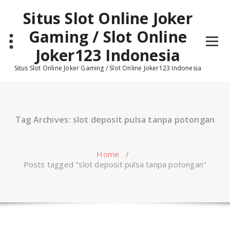
Skip
Situs Slot Online Joker
to
content
Gaming / Slot Online
Joker123 Indonesia
Situs Slot Online Joker Gaming / Slot Online Joker123 Indonesia
Tag Archives: slot deposit pulsa tanpa potongan
Home
/
Posts tagged "slot deposit pulsa tanpa potongan"