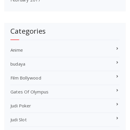
Categories
Anime
budaya
Film Bollywood
Gates Of Olympus
Judi Poker
Judi Slot