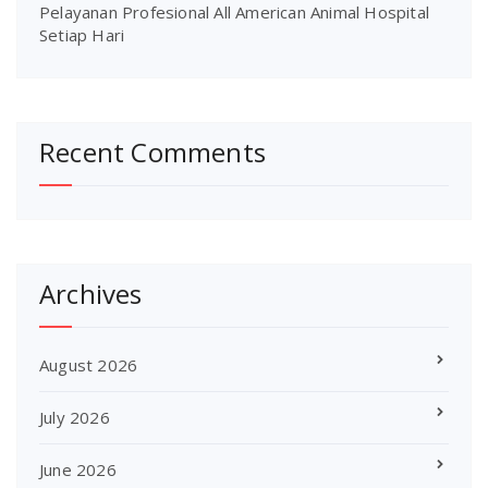
Pelayanan Profesional All American Animal Hospital
Setiap Hari
Recent Comments
Archives
August 2026
July 2026
June 2026