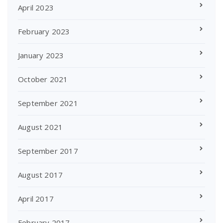
April 2023
February 2023
January 2023
October 2021
September 2021
August 2021
September 2017
August 2017
April 2017
February 2017