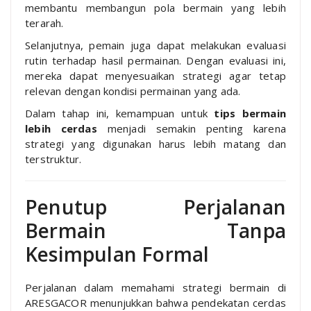
membantu membangun pola bermain yang lebih
terarah.
Selanjutnya, pemain juga dapat melakukan evaluasi
rutin terhadap hasil permainan. Dengan evaluasi ini,
mereka dapat menyesuaikan strategi agar tetap
relevan dengan kondisi permainan yang ada.
Dalam tahap ini, kemampuan untuk
tips bermain
lebih cerdas
menjadi semakin penting karena
strategi yang digunakan harus lebih matang dan
terstruktur.
Penutup Perjalanan
Bermain Tanpa
Kesimpulan Formal
Perjalanan dalam memahami strategi bermain di
ARESGACOR menunjukkan bahwa pendekatan cerdas