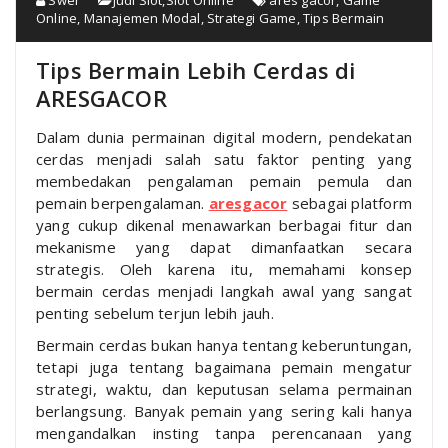
Online
,
Manajemen Modal
,
Strategi Game
,
Tips Bermain
Tips Bermain Lebih Cerdas di
ARESGACOR
Dalam dunia permainan digital modern, pendekatan
cerdas menjadi salah satu faktor penting yang
membedakan pengalaman pemain pemula dan
pemain berpengalaman.
aresgacor
sebagai platform
yang cukup dikenal menawarkan berbagai fitur dan
mekanisme yang dapat dimanfaatkan secara
strategis. Oleh karena itu, memahami konsep
bermain cerdas menjadi langkah awal yang sangat
penting sebelum terjun lebih jauh.
Bermain cerdas bukan hanya tentang keberuntungan,
tetapi juga tentang bagaimana pemain mengatur
strategi, waktu, dan keputusan selama permainan
berlangsung. Banyak pemain yang sering kali hanya
mengandalkan insting tanpa perencanaan yang