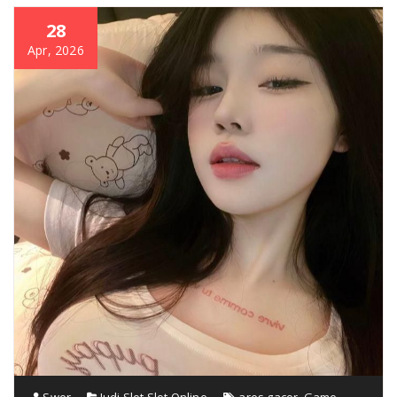
28
Apr, 2026
Swer
Judi Slot
,
Slot Online
ares gacor
,
Game