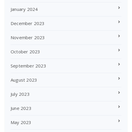
January 2024
December 2023
November 2023
October 2023
September 2023
August 2023
July 2023
June 2023
May 2023