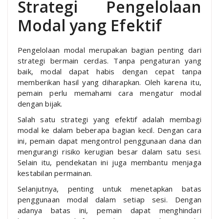
Strategi Pengelolaan
Modal yang Efektif
Pengelolaan modal merupakan bagian penting dari
strategi bermain cerdas. Tanpa pengaturan yang
baik, modal dapat habis dengan cepat tanpa
memberikan hasil yang diharapkan. Oleh karena itu,
pemain perlu memahami cara mengatur modal
dengan bijak.
Salah satu strategi yang efektif adalah membagi
modal ke dalam beberapa bagian kecil. Dengan cara
ini, pemain dapat mengontrol penggunaan dana dan
mengurangi risiko kerugian besar dalam satu sesi.
Selain itu, pendekatan ini juga membantu menjaga
kestabilan permainan.
Selanjutnya, penting untuk menetapkan batas
penggunaan modal dalam setiap sesi. Dengan
adanya batas ini, pemain dapat menghindari