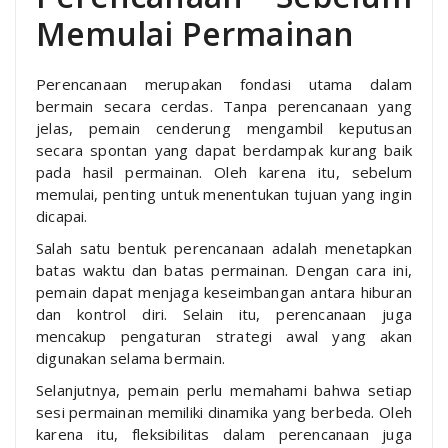
Memulai Permainan
Perencanaan merupakan fondasi utama dalam
bermain secara cerdas. Tanpa perencanaan yang
jelas, pemain cenderung mengambil keputusan
secara spontan yang dapat berdampak kurang baik
pada hasil permainan. Oleh karena itu, sebelum
memulai, penting untuk menentukan tujuan yang ingin
dicapai.
Salah satu bentuk perencanaan adalah menetapkan
batas waktu dan batas permainan. Dengan cara ini,
pemain dapat menjaga keseimbangan antara hiburan
dan kontrol diri. Selain itu, perencanaan juga
mencakup pengaturan strategi awal yang akan
digunakan selama bermain.
Selanjutnya, pemain perlu memahami bahwa setiap
sesi permainan memiliki dinamika yang berbeda. Oleh
karena itu, fleksibilitas dalam perencanaan juga