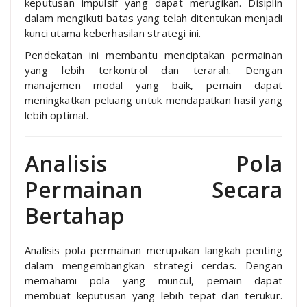
keputusan impulsif yang dapat merugikan. Disiplin
dalam mengikuti batas yang telah ditentukan menjadi
kunci utama keberhasilan strategi ini.
Pendekatan ini membantu menciptakan permainan
yang lebih terkontrol dan terarah. Dengan
manajemen modal yang baik, pemain dapat
meningkatkan peluang untuk mendapatkan hasil yang
lebih optimal.
Analisis Pola
Permainan Secara
Bertahap
Analisis pola permainan merupakan langkah penting
dalam mengembangkan strategi cerdas. Dengan
memahami pola yang muncul, pemain dapat
membuat keputusan yang lebih tepat dan terukur.