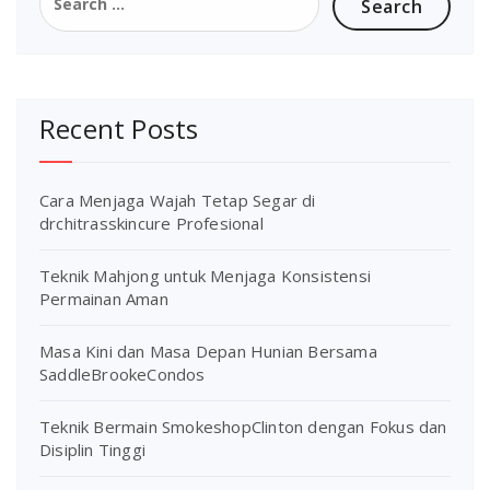
for:
Recent Posts
Cara Menjaga Wajah Tetap Segar di
drchitrasskincure Profesional
Teknik Mahjong untuk Menjaga Konsistensi
Permainan Aman
Masa Kini dan Masa Depan Hunian Bersama
SaddleBrookeCondos
Teknik Bermain SmokeshopClinton dengan Fokus dan
Disiplin Tinggi