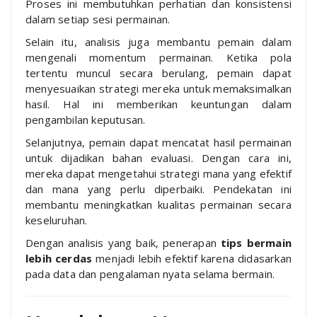
Proses ini membutuhkan perhatian dan konsistensi
dalam setiap sesi permainan.
Selain itu, analisis juga membantu pemain dalam
mengenali momentum permainan. Ketika pola
tertentu muncul secara berulang, pemain dapat
menyesuaikan strategi mereka untuk memaksimalkan
hasil. Hal ini memberikan keuntungan dalam
pengambilan keputusan.
Selanjutnya, pemain dapat mencatat hasil permainan
untuk dijadikan bahan evaluasi. Dengan cara ini,
mereka dapat mengetahui strategi mana yang efektif
dan mana yang perlu diperbaiki. Pendekatan ini
membantu meningkatkan kualitas permainan secara
keseluruhan.
Dengan analisis yang baik, penerapan
tips bermain
lebih cerdas
menjadi lebih efektif karena didasarkan
pada data dan pengalaman nyata selama bermain.