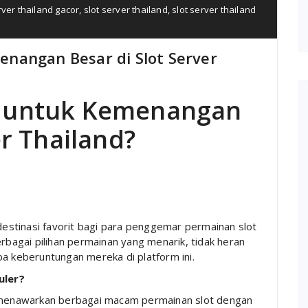
rver thailand gacor
,
slot server thailand
,
slot server thailand
nangan Besar di Slot Server
p untuk Kemenangan
er Thailand?
 destinasi favorit bagi para penggemar permainan slot
erbagai pilihan permainan yang menarik, tidak heran
ba keberuntungan mereka di platform ini.
uler?
 menawarkan berbagai macam permainan slot dengan