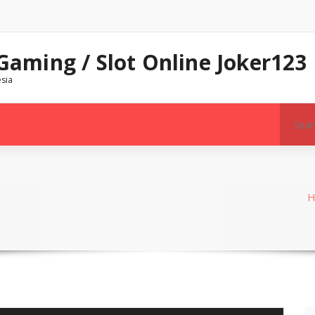
 Gaming / Slot Online Joker123
esia
Search
for:
H