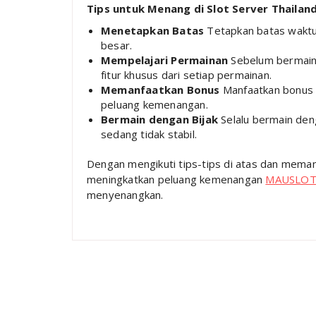
Tips untuk Menang di Slot Server Thailan
Menetapkan Batas
Tetapkan batas waktu
besar.
Mempelajari Permainan
Sebelum bermain,
fitur khusus dari setiap permainan.
Memanfaatkan Bonus
Manfaatkan bonus 
peluang kemenangan.
Bermain dengan Bijak
Selalu bermain deng
sedang tidak stabil.
Dengan mengikuti tips-tips di atas dan meman
meningkatkan peluang kemenangan
MAUSLO
menyenangkan.