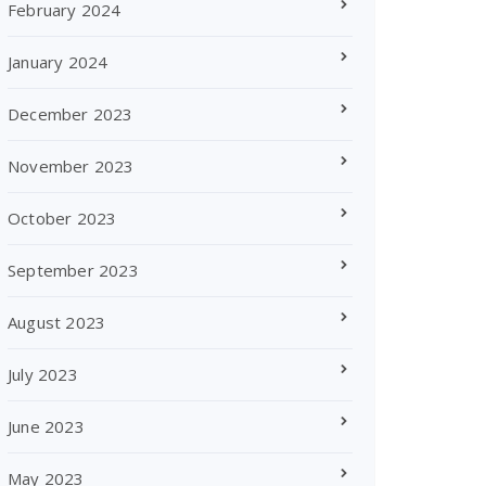
February 2024
January 2024
December 2023
November 2023
October 2023
September 2023
August 2023
July 2023
June 2023
May 2023