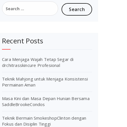
Search
for:
Recent Posts
Cara Menjaga Wajah Tetap Segar di
drchitrasskincure Profesional
Teknik Mahjong untuk Menjaga Konsistensi
Permainan Aman
Masa Kini dan Masa Depan Hunian Bersama
SaddleBrookeCondos
Teknik Bermain SmokeshopClinton dengan
Fokus dan Disiplin Tinggi