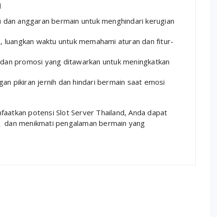
d
 dan anggaran bermain untuk menghindari kerugian
 luangkan waktu untuk memahami aturan dan fitur-
dan promosi yang ditawarkan untuk meningkatkan
an pikiran jernih dan hindari bermain saat emosi
faatkan potensi Slot Server Thailand, Anda dapat
T
dan menikmati pengalaman bermain yang