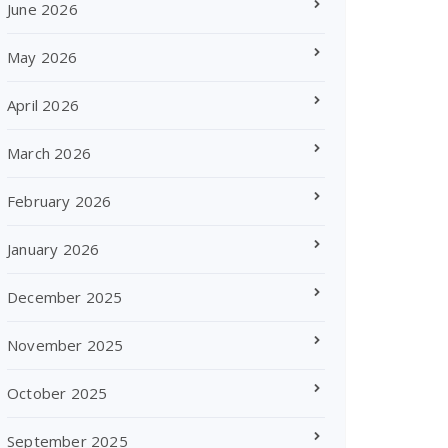
June 2026
May 2026
April 2026
March 2026
February 2026
January 2026
December 2025
November 2025
October 2025
September 2025