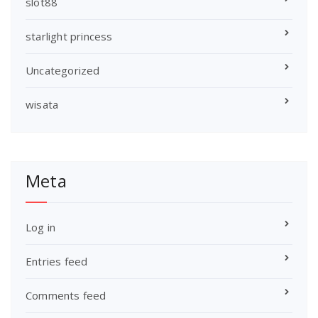
slot88
starlight princess
Uncategorized
wisata
Meta
Log in
Entries feed
Comments feed