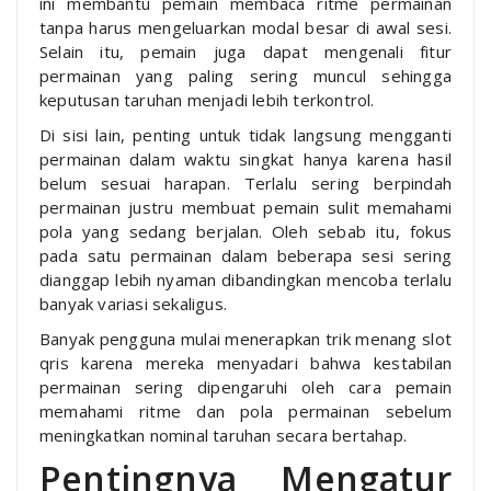
ini membantu pemain membaca ritme permainan
tanpa harus mengeluarkan modal besar di awal sesi.
Selain itu, pemain juga dapat mengenali fitur
permainan yang paling sering muncul sehingga
keputusan taruhan menjadi lebih terkontrol.
Di sisi lain, penting untuk tidak langsung mengganti
permainan dalam waktu singkat hanya karena hasil
belum sesuai harapan. Terlalu sering berpindah
permainan justru membuat pemain sulit memahami
pola yang sedang berjalan. Oleh sebab itu, fokus
pada satu permainan dalam beberapa sesi sering
dianggap lebih nyaman dibandingkan mencoba terlalu
banyak variasi sekaligus.
Banyak pengguna mulai menerapkan trik menang slot
qris karena mereka menyadari bahwa kestabilan
permainan sering dipengaruhi oleh cara pemain
memahami ritme dan pola permainan sebelum
meningkatkan nominal taruhan secara bertahap.
Pentingnya Mengatur