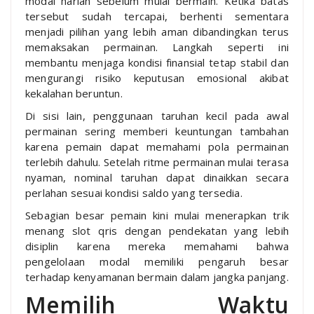
modal harian sebelum mulai bermain. Ketika batas
tersebut sudah tercapai, berhenti sementara
menjadi pilihan yang lebih aman dibandingkan terus
memaksakan permainan. Langkah seperti ini
membantu menjaga kondisi finansial tetap stabil dan
mengurangi risiko keputusan emosional akibat
kekalahan beruntun.
Di sisi lain, penggunaan taruhan kecil pada awal
permainan sering memberi keuntungan tambahan
karena pemain dapat memahami pola permainan
terlebih dahulu. Setelah ritme permainan mulai terasa
nyaman, nominal taruhan dapat dinaikkan secara
perlahan sesuai kondisi saldo yang tersedia.
Sebagian besar pemain kini mulai menerapkan trik
menang slot qris dengan pendekatan yang lebih
disiplin karena mereka memahami bahwa
pengelolaan modal memiliki pengaruh besar
terhadap kenyamanan bermain dalam jangka panjang.
Memilih Waktu