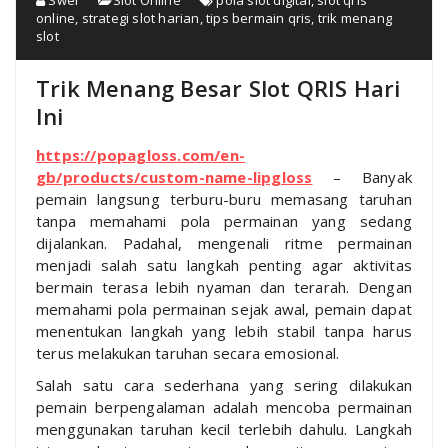
online
,
strategi slot harian
,
tips bermain qris
,
trik menang
slot
Trik Menang Besar Slot QRIS Hari
Ini
https://popagloss.com/en-
gb/products/custom-name-lipgloss
– Banyak
pemain langsung terburu-buru memasang taruhan
tanpa memahami pola permainan yang sedang
dijalankan. Padahal, mengenali ritme permainan
menjadi salah satu langkah penting agar aktivitas
bermain terasa lebih nyaman dan terarah. Dengan
memahami pola permainan sejak awal, pemain dapat
menentukan langkah yang lebih stabil tanpa harus
terus melakukan taruhan secara emosional.
Salah satu cara sederhana yang sering dilakukan
pemain berpengalaman adalah mencoba permainan
menggunakan taruhan kecil terlebih dahulu. Langkah