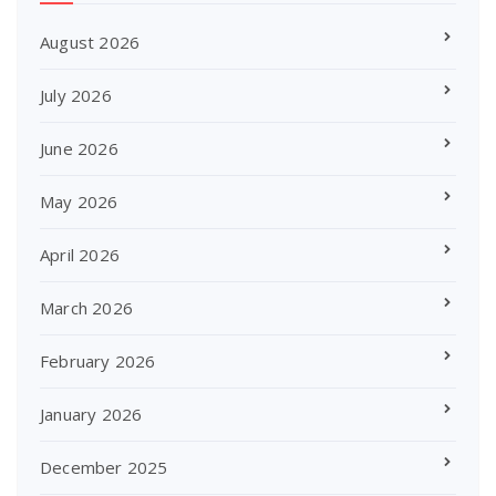
August 2026
July 2026
June 2026
May 2026
April 2026
March 2026
February 2026
January 2026
December 2025