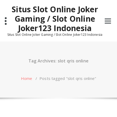
Skip
Situs Slot Online Joker
to
content
Gaming / Slot Online
Joker123 Indonesia
Situs Slot Online Joker Gaming / Slot Online Joker123 Indonesia
Tag Archives: slot qris online
Home
/
Posts tagged "slot qris online"