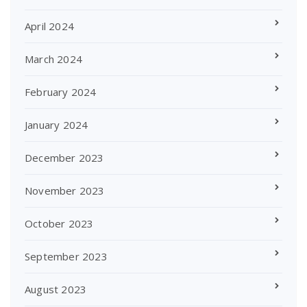
April 2024
March 2024
February 2024
January 2024
December 2023
November 2023
October 2023
September 2023
August 2023