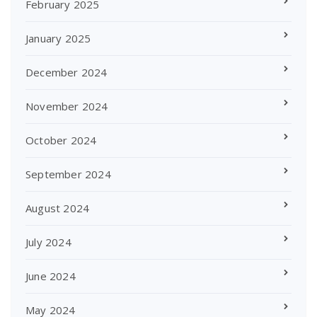
February 2025
January 2025
December 2024
November 2024
October 2024
September 2024
August 2024
July 2024
June 2024
May 2024