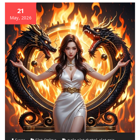
21
May, 2026
Swer
Slot Online
pola slot digital
,
slot qris