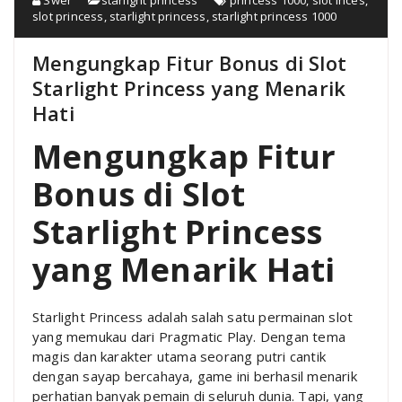
slot princess
,
starlight princess
,
starlight princess 1000
Mengungkap Fitur Bonus di Slot
Starlight Princess yang Menarik
Hati
Mengungkap Fitur
Bonus di Slot
Starlight Princess
yang Menarik Hati
Starlight Princess adalah salah satu permainan slot
yang memukau dari Pragmatic Play. Dengan tema
magis dan karakter utama seorang putri cantik
dengan sayap bercahaya, game ini berhasil menarik
perhatian banyak pemain di seluruh dunia. Tapi, yang