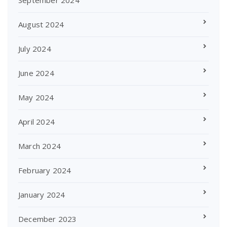
August 2024
July 2024
June 2024
May 2024
April 2024
March 2024
February 2024
January 2024
December 2023