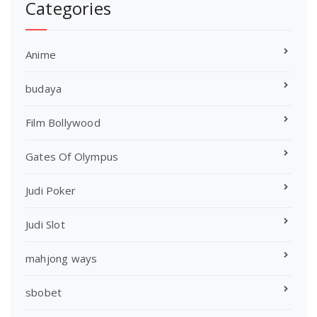
Categories
Anime
budaya
Film Bollywood
Gates Of Olympus
Judi Poker
Judi Slot
mahjong ways
sbobet