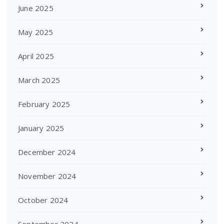
June 2025
May 2025
April 2025
March 2025
February 2025
January 2025
December 2024
November 2024
October 2024
September 2024