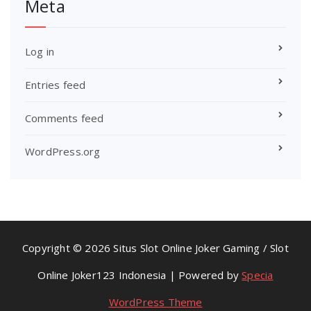
Meta
Log in
Entries feed
Comments feed
WordPress.org
Copyright © 2026 Situs Slot Online Joker Gaming / Slot
Online Joker123 Indonesia | Powered by
Specia
WordPress Theme