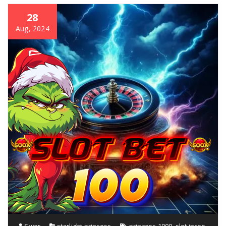
28
Aug, 2024
Swer
starlight princess
princess 1000
,
slot inces
,