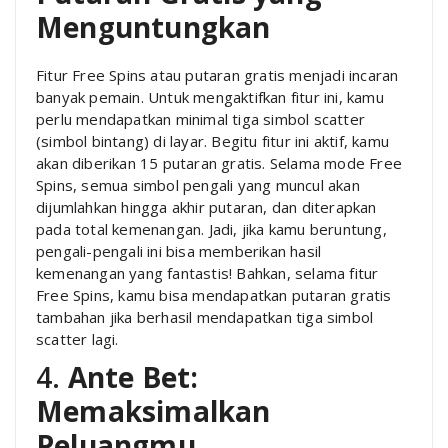
Menguntungkan
Fitur Free Spins atau putaran gratis menjadi incaran
banyak pemain. Untuk mengaktifkan fitur ini, kamu
perlu mendapatkan minimal tiga simbol scatter
(simbol bintang) di layar. Begitu fitur ini aktif, kamu
akan diberikan 15 putaran gratis. Selama mode Free
Spins, semua simbol pengali yang muncul akan
dijumlahkan hingga akhir putaran, dan diterapkan
pada total kemenangan. Jadi, jika kamu beruntung,
pengali-pengali ini bisa memberikan hasil
kemenangan yang fantastis! Bahkan, selama fitur
Free Spins, kamu bisa mendapatkan putaran gratis
tambahan jika berhasil mendapatkan tiga simbol
scatter lagi.
4.
Ante Bet:
Memaksimalkan
Peluangmu