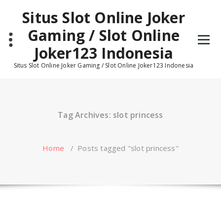
Skip
Situs Slot Online Joker
to
content
Gaming / Slot Online
Joker123 Indonesia
Situs Slot Online Joker Gaming / Slot Online Joker123 Indonesia
Tag Archives: slot princess
Home
/
Posts tagged "slot princess"