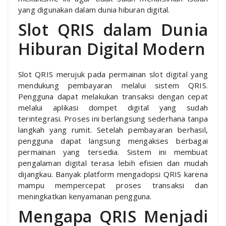
yang digunakan dalam dunia hiburan digital.
Slot QRIS dalam Dunia
Hiburan Digital Modern
Slot QRIS merujuk pada permainan slot digital yang
mendukung pembayaran melalui sistem QRIS.
Pengguna dapat melakukan transaksi dengan cepat
melalui aplikasi dompet digital yang sudah
terintegrasi. Proses ini berlangsung sederhana tanpa
langkah yang rumit. Setelah pembayaran berhasil,
pengguna dapat langsung mengakses berbagai
permainan yang tersedia. Sistem ini membuat
pengalaman digital terasa lebih efisien dan mudah
dijangkau. Banyak platform mengadopsi QRIS karena
mampu mempercepat proses transaksi dan
meningkatkan kenyamanan pengguna.
Mengapa QRIS Menjadi