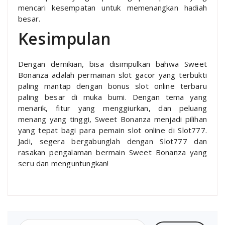
mencari kesempatan untuk memenangkan hadiah
besar.
Kesimpulan
Dengan demikian, bisa disimpulkan bahwa Sweet
Bonanza adalah permainan slot gacor yang terbukti
paling mantap dengan bonus slot online terbaru
paling besar di muka bumi. Dengan tema yang
menarik, fitur yang menggiurkan, dan peluang
menang yang tinggi, Sweet Bonanza menjadi pilihan
yang tepat bagi para pemain slot online di Slot777.
Jadi, segera bergabunglah dengan Slot777 dan
rasakan pengalaman bermain Sweet Bonanza yang
seru dan menguntungkan!
Search