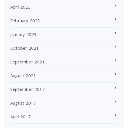
April 2023
February 2023
January 2023
October 2021
September 2021
August 2021
September 2017
August 2017
April 2017