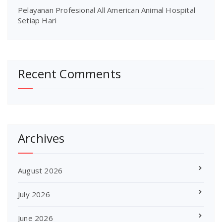
Pelayanan Profesional All American Animal Hospital
Setiap Hari
Recent Comments
Archives
August 2026
July 2026
June 2026