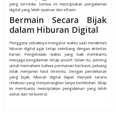
yang tersedia. Semua ini menciptakan pengalaman
digital yang lebih nyaman dan efisien.
Bermain Secara Bijak
dalam Hiburan Digital
Pengguna sebaiknya mengatur waktu saat menikmati
hiburan digital agar tetap seimbang dengan aktivitas
harian. Pengelolaan waktu yang baik membantu
menjaga pengalaman tetap positif. Selain itu, penting
untuk memahami bahwa permainan berbasis peluang
tidak menjamin hasil tertentu. Dengan pendekatan
yang bijak, hiburan digital dapat menjadi sarana
relaksasi yang menyenangkan tanpa berlebihan. Sikap
ini membantu menciptakan pengalaman yang lebih
sehat dan terkontrol.