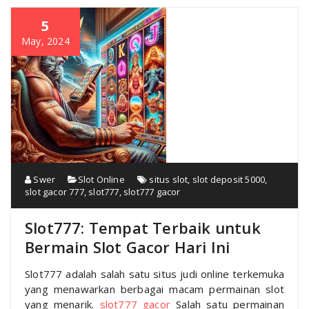
5
May, 2024
Swer
Slot Online
situs slot
,
slot deposit 5000
,
slot gacor 777
,
slot777
,
slot777 gacor
Slot777: Tempat Terbaik untuk
Bermain Slot Gacor Hari Ini
Slot777 adalah salah satu situs judi online terkemuka
yang menawarkan berbagai macam permainan slot
yang menarik.
slot777 gacor
Salah satu permainan