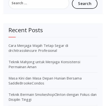
for:
Recent Posts
Cara Menjaga Wajah Tetap Segar di
drchitrasskincure Profesional
Teknik Mahjong untuk Menjaga Konsistensi
Permainan Aman
Masa Kini dan Masa Depan Hunian Bersama
SaddleBrookeCondos
Teknik Bermain SmokeshopClinton dengan Fokus dan
Disiplin Tinggi