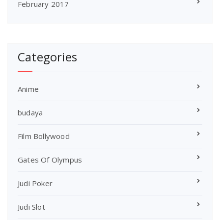
February 2017
Categories
Anime
budaya
Film Bollywood
Gates Of Olympus
Judi Poker
Judi Slot