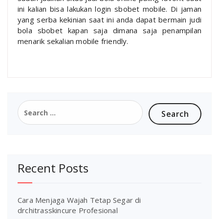
ini kalian bisa lakukan login sbobet mobile. Di jaman
yang serba kekinian saat ini anda dapat bermain judi
bola sbobet kapan saja dimana saja penampilan
menarik sekalian mobile friendly.
Search
for:
Recent Posts
Cara Menjaga Wajah Tetap Segar di
drchitrasskincure Profesional