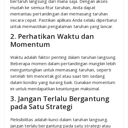
bertaruh langsung dari mana saja. Dengan akses
mudah ke semua fitur taruhan, Anda dapat
memantau pertandingan dan memasang taruhan
secara cepat. Pastikan aplikasi Anda selalu diperbarui
untuk memastikan pengalaman taruhan yang lancar.
2. Perhatikan Waktu dan
Momentum
Waktu adalah faktor penting dalam taruhan langsung.
Beberapa momen dalam pertandingan mungkin lebih
menguntungkan untuk memasang taruhan, seperti
setelah tim mencetak gol atau saat tim sedang
dalam kondisi yang kurang baik. Gunakan momentum
ini untuk mendapatkan keuntungan maksimal.
3. Jangan Terlalu Bergantung
pada Satu Strategi
Fleksibilitas adalah kunci dalam taruhan langsung.
Jangan terlalu bergantung pada satu strategi atau