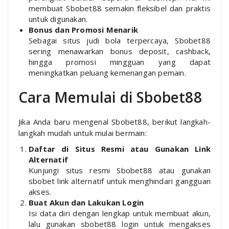
membuat Sbobet88 semakin fleksibel dan praktis
untuk digunakan.
Bonus dan Promosi Menarik
Sebagai situs judi bola terpercaya, Sbobet88
sering menawarkan bonus deposit, cashback,
hingga promosi mingguan yang dapat
meningkatkan peluang kemenangan pemain.
Cara Memulai di Sbobet88
Jika Anda baru mengenal Sbobet88, berikut langkah-
langkah mudah untuk mulai bermain:
Daftar di Situs Resmi atau Gunakan Link
Alternatif
Kunjungi situs resmi Sbobet88 atau gunakan
sbobet link alternatif untuk menghindari gangguan
akses.
Buat Akun dan Lakukan Login
Isi data diri dengan lengkap untuk membuat akun,
lalu gunakan sbobet88 login untuk mengakses