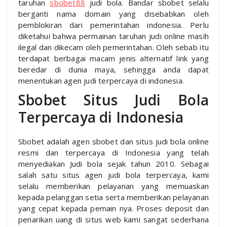
taruhan
sbobet88
judi bola. Bandar sbobet selalu
berganti nama domain yang disebabkan oleh
pemblokiran dari pemerintahan indonesia. Perlu
diketahui bahwa permainan taruhan judi online masih
ilegal dan dikecam oleh pemerintahan. Oleh sebab itu
terdapat berbagai macam jenis alternatif link yang
beredar di dunia maya, sehingga anda dapat
menentukan agen judi terpercaya di indonesia.
Sbobet Situs Judi Bola
Terpercaya di Indonesia
Sbobet adalah agen sbobet dan situs judi bola online
resmi dan terpercaya di Indonesia yang telah
menyediakan Judi bola sejak tahun 2010. Sebagai
salah satu situs agen judi bola terpercaya, kami
selalu memberikan pelayanan yang memuaskan
kepada pelanggan setia serta memberikan pelayanan
yang cepat kepada pemain nya. Proses deposit dan
penarikan uang di situs web kami sangat sederhana