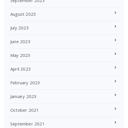
September 2023
August 2023
July 2023
June 2023
May 2023
April 2023
February 2023
January 2023
October 2021
September 2021