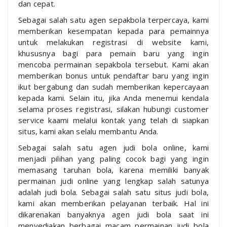
dan cepat.
Sebagai salah satu agen sepakbola terpercaya, kami
memberikan kesempatan kepada para pemainnya
untuk melakukan registrasi di website kami,
khususnya bagi para pemain baru yang ingin
mencoba permainan sepakbola tersebut. Kami akan
memberikan bonus untuk pendaftar baru yang ingin
ikut bergabung dan sudah memberikan kepercayaan
kepada kami. Selain itu, jika Anda menemui kendala
selama proses registrasi, silakan hubungi customer
service kaami melalui kontak yang telah di siapkan
situs, kami akan selalu membantu Anda.
Sebagai salah satu agen judi bola online, kami
menjadi pilihan yang paling cocok bagi yang ingin
memasang taruhan bola, karena memiliki banyak
permainan judi online yang lengkap salah satunya
adalah judi bola. Sebagai salah satu situs judi bola,
kami akan memberikan pelayanan terbaik. Hal ini
dikarenakan banyaknya agen judi bola saat ini
menyediakan berbagai macam permainan judi bola