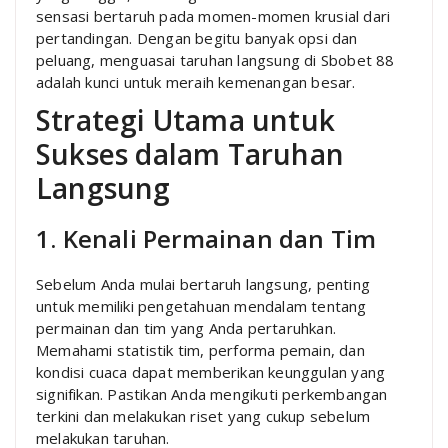
sensasi bertaruh pada momen-momen krusial dari
pertandingan. Dengan begitu banyak opsi dan
peluang, menguasai taruhan langsung di Sbobet 88
adalah kunci untuk meraih kemenangan besar.
Strategi Utama untuk
Sukses dalam Taruhan
Langsung
1. Kenali Permainan dan Tim
Sebelum Anda mulai bertaruh langsung, penting
untuk memiliki pengetahuan mendalam tentang
permainan dan tim yang Anda pertaruhkan.
Memahami statistik tim, performa pemain, dan
kondisi cuaca dapat memberikan keunggulan yang
signifikan. Pastikan Anda mengikuti perkembangan
terkini dan melakukan riset yang cukup sebelum
melakukan taruhan.