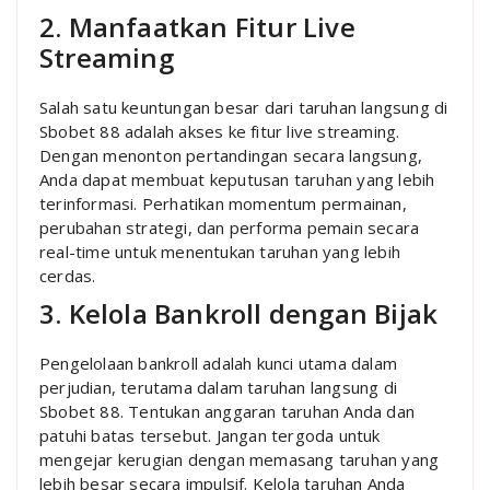
2. Manfaatkan Fitur Live
Streaming
Salah satu keuntungan besar dari taruhan langsung di
Sbobet 88 adalah akses ke fitur live streaming.
Dengan menonton pertandingan secara langsung,
Anda dapat membuat keputusan taruhan yang lebih
terinformasi. Perhatikan momentum permainan,
perubahan strategi, dan performa pemain secara
real-time untuk menentukan taruhan yang lebih
cerdas.
3. Kelola Bankroll dengan Bijak
Pengelolaan bankroll adalah kunci utama dalam
perjudian, terutama dalam taruhan langsung di
Sbobet 88. Tentukan anggaran taruhan Anda dan
patuhi batas tersebut. Jangan tergoda untuk
mengejar kerugian dengan memasang taruhan yang
lebih besar secara impulsif. Kelola taruhan Anda