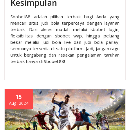
Kesimpulan
Sbobet88 adalah pilihan terbaik bagi Anda yang
mencari situs judi bola terpercaya dengan layanan
terbaik. Dari akses mudah melalui sbobet login,
fleksibilitas dengan sbobet wap, hingga peluang
besar melalui judi bola live dan judi bola parlay,
semuanya tersedia di satu platform. Jadi, jangan ragu
untuk bergabung dan rasakan pengalaman taruhan
terbaik hanya di Sbobet88!
15
Aug, 2024