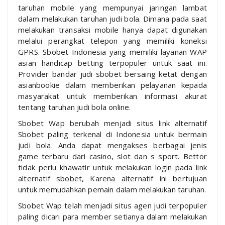
taruhan mobile yang mempunyai jaringan lambat
dalam melakukan taruhan judi bola. Dimana pada saat
melakukan transaksi mobile hanya dapat digunakan
melalui perangkat telepon yang memiliki koneksi
GPRS. Sbobet Indonesia yang memiliki layanan WAP
asian handicap betting terpopuler untuk saat ini.
Provider bandar judi sbobet bersaing ketat dengan
asianbookie dalam memberikan pelayanan kepada
masyarakat untuk memberikan informasi akurat
tentang taruhan judi bola online.
Sbobet Wap berubah menjadi situs link alternatif
Sbobet paling terkenal di Indonesia untuk bermain
judi bola. Anda dapat mengakses berbagai jenis
game terbaru dari casino, slot dan s sport. Bettor
tidak perlu khawatir untuk melakukan login pada link
alternatif sbobet, Karena alternatif ini bertujuan
untuk memudahkan pemain dalam melakukan taruhan.
Sbobet Wap telah menjadi situs agen judi terpopuler
paling dicari para member setianya dalam melakukan