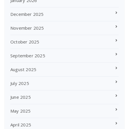
January 2026
December 2025
November 2025
October 2025
September 2025
August 2025
July 2025
June 2025
May 2025
April 2025