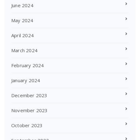
June 2024
May 2024
April 2024
March 2024
February 2024
January 2024
December 2023
November 2023
October 2023