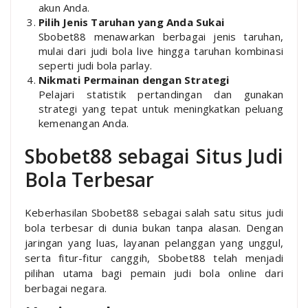
akun Anda.
Pilih Jenis Taruhan yang Anda Sukai
Sbobet88 menawarkan berbagai jenis taruhan,
mulai dari judi bola live hingga taruhan kombinasi
seperti judi bola parlay.
Nikmati Permainan dengan Strategi
Pelajari statistik pertandingan dan gunakan
strategi yang tepat untuk meningkatkan peluang
kemenangan Anda.
Sbobet88 sebagai Situs Judi
Bola Terbesar
Keberhasilan Sbobet88 sebagai salah satu situs judi
bola terbesar di dunia bukan tanpa alasan. Dengan
jaringan yang luas, layanan pelanggan yang unggul,
serta fitur-fitur canggih, Sbobet88 telah menjadi
pilihan utama bagi pemain judi bola online dari
berbagai negara.