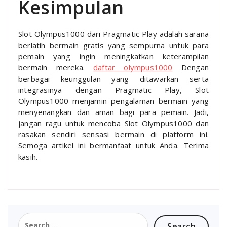
Kesimpulan
Slot Olympus1000 dari Pragmatic Play adalah sarana
berlatih bermain gratis yang sempurna untuk para
pemain yang ingin meningkatkan keterampilan
bermain mereka.
daftar olympus1000
Dengan
berbagai keunggulan yang ditawarkan serta
integrasinya dengan Pragmatic Play, Slot
Olympus1000 menjamin pengalaman bermain yang
menyenangkan dan aman bagi para pemain. Jadi,
jangan ragu untuk mencoba Slot Olympus1000 dan
rasakan sendiri sensasi bermain di platform ini.
Semoga artikel ini bermanfaat untuk Anda. Terima
kasih.
Search