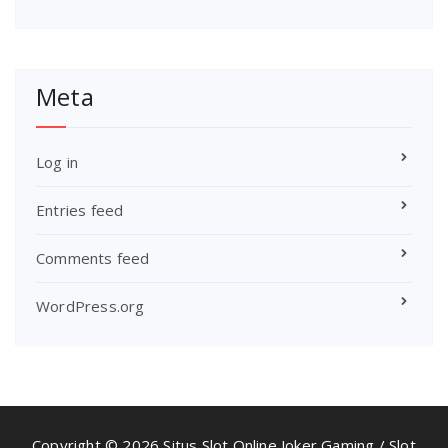
Meta
Log in
Entries feed
Comments feed
WordPress.org
Copyright © 2026 Situs Slot Online Joker Gaming / Slot