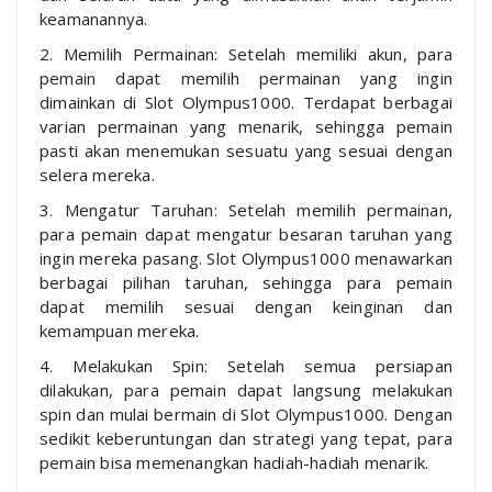
keamanannya.
2. Memilih Permainan: Setelah memiliki akun, para
pemain dapat memilih permainan yang ingin
dimainkan di Slot Olympus1000. Terdapat berbagai
varian permainan yang menarik, sehingga pemain
pasti akan menemukan sesuatu yang sesuai dengan
selera mereka.
3. Mengatur Taruhan: Setelah memilih permainan,
para pemain dapat mengatur besaran taruhan yang
ingin mereka pasang. Slot Olympus1000 menawarkan
berbagai pilihan taruhan, sehingga para pemain
dapat memilih sesuai dengan keinginan dan
kemampuan mereka.
4. Melakukan Spin: Setelah semua persiapan
dilakukan, para pemain dapat langsung melakukan
spin dan mulai bermain di Slot Olympus1000. Dengan
sedikit keberuntungan dan strategi yang tepat, para
pemain bisa memenangkan hadiah-hadiah menarik.