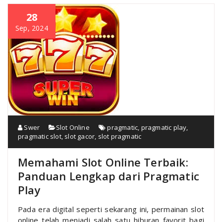
28
Sep, 2024
Swer
Slot Online
pragmatic
,
pragmatic play
,
pragmatic slot
,
slot gacor
,
slot pragmatic
Memahami Slot Online Terbaik:
Panduan Lengkap dari Pragmatic
Play
Pada era digital seperti sekarang ini, permainan slot
online telah menjadi salah satu hiburan favorit bagi