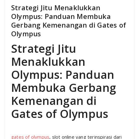
Strategi Jitu Menaklukkan
Olympus: Panduan Membuka
Gerbang Kemenangan di Gates of
Olympus
Strategi Jitu
Menaklukkan
Olympus: Panduan
Membuka Gerbang
Kemenangan di
Gates of Olympus
gates of olympus
, slot online yang terinspirasi dari