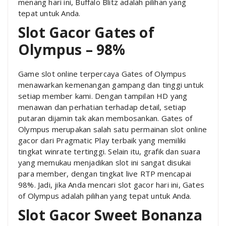
menang hari ini, Buffalo Blitz adalah pilihan yang
tepat untuk Anda.
Slot Gacor Gates of
Olympus – 98%
Game slot online terpercaya Gates of Olympus
menawarkan kemenangan gampang dan tinggi untuk
setiap member kami. Dengan tampilan HD yang
menawan dan perhatian terhadap detail, setiap
putaran dijamin tak akan membosankan. Gates of
Olympus merupakan salah satu permainan slot online
gacor dari Pragmatic Play terbaik yang memiliki
tingkat winrate tertinggi. Selain itu, grafik dan suara
yang memukau menjadikan slot ini sangat disukai
para member, dengan tingkat live RTP mencapai
98%. Jadi, jika Anda mencari slot gacor hari ini, Gates
of Olympus adalah pilihan yang tepat untuk Anda.
Slot Gacor Sweet Bonanza