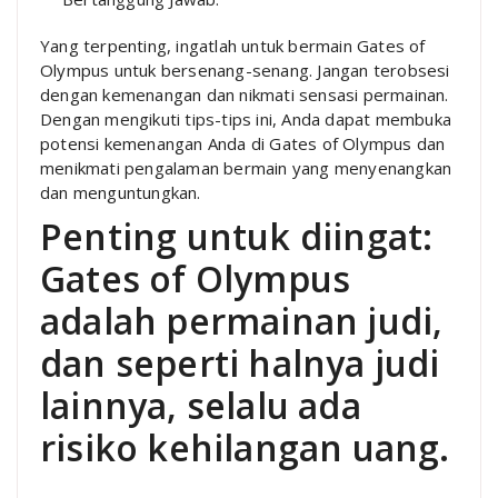
Yang terpenting, ingatlah untuk bermain Gates of
Olympus untuk bersenang-senang. Jangan terobsesi
dengan kemenangan dan nikmati sensasi permainan.
Dengan mengikuti tips-tips ini, Anda dapat membuka
potensi kemenangan Anda di Gates of Olympus dan
menikmati pengalaman bermain yang menyenangkan
dan menguntungkan.
Penting untuk diingat:
Gates of Olympus
adalah permainan judi,
dan seperti halnya judi
lainnya, selalu ada
risiko kehilangan uang.