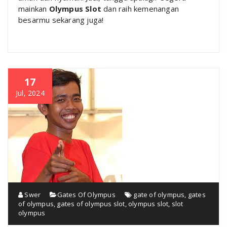
mainkan
Olympus Slot
dan raih kemenangan
besarmu sekarang juga!
17
Jul, 2024
Swer
Gates Of Olympus
gate of olympus
,
gates
of olympus
,
gates of olympus slot
,
olympus slot
,
slot
olympus