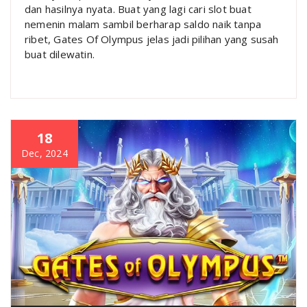
dan hasilnya nyata. Buat yang lagi cari slot buat
nemenin malam sambil berharap saldo naik tanpa
ribet, Gates Of Olympus jelas jadi pilihan yang susah
buat dilewatin.
18
Dec, 2024