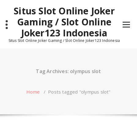
Skip
Situs Slot Online Joker
to
content
Gaming / Slot Online
Joker123 Indonesia
Situs Slot Online Joker Gaming / Slot Online Joker123 Indonesia
Tag Archives: olympus slot
Home
/
Posts tagged "olympus slot"