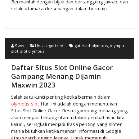
Bermainlah dengan bijak dan bertanggung jawab, dan
selalu utamakan kesenangan dalam bermain.
Swer
Uncategorized
gates of olympus
,
olympus
slot
,
slot olympus
Daftar Situs Slot Online Gacor
Gampang Menang Dijamin
Maxwin 2023
Salah satu kunci penting ketika bermain dalam
olympus slot
Hari Ini adalah dengan menentukan
Situs Slot Online Gacor Resmi gampang menang yang
akan menjadi bintang utama dalam pembahasan kita
kali ini, seringkali menjadi frasa penting yang sloter
mania butuhkan ketika mencari informasi di Google
atau search engine lainnya. Untuk memenuhi