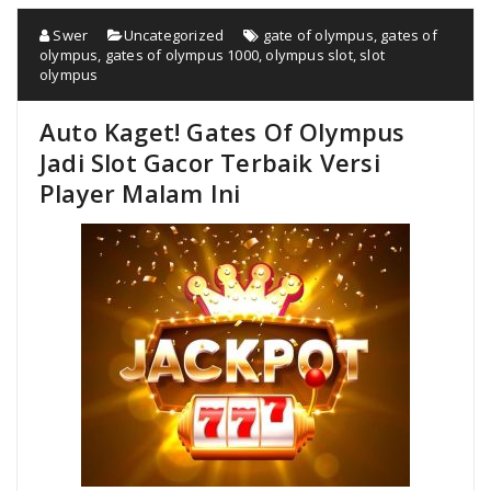
Swer
Uncategorized
gate of olympus
,
gates of
olympus
,
gates of olympus 1000
,
olympus slot
,
slot
olympus
Auto Kaget! Gates Of Olympus
Jadi Slot Gacor Terbaik Versi
Player Malam Ini