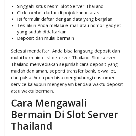
Singgahi situs resmi Slot Server Thailand
Click tombol daftar di pojok kanan atas
Isi formulir daftar dengan data yang berjalan
Tes akun Anda melalui e-mail atau nomor gadget
yang sudah didaftarkan
Deposit dan mulai bermain
Selesai mendaftar, Anda bisa langsung deposit dan
mulai bermain di slot server Thailand. Slot server
Thailand menyediakan sejumlah cara deposit yang
mudah dan aman, seperti transfer bank, e-wallet,
dan pulsa. Anda pun bisa menghubungi customer
service kalaupun mengenyam kendala waktu deposit
atau waktu bermain.
Cara Mengawali
Bermain Di Slot Server
Thailand