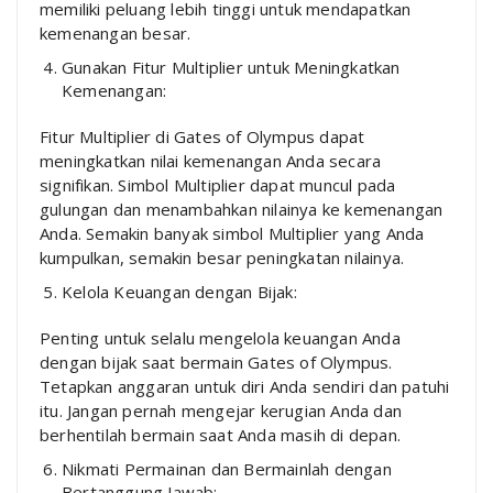
memiliki peluang lebih tinggi untuk mendapatkan
kemenangan besar.
Gunakan Fitur Multiplier untuk Meningkatkan
Kemenangan:
Fitur Multiplier di Gates of Olympus dapat
meningkatkan nilai kemenangan Anda secara
signifikan. Simbol Multiplier dapat muncul pada
gulungan dan menambahkan nilainya ke kemenangan
Anda. Semakin banyak simbol Multiplier yang Anda
kumpulkan, semakin besar peningkatan nilainya.
Kelola Keuangan dengan Bijak:
Penting untuk selalu mengelola keuangan Anda
dengan bijak saat bermain Gates of Olympus.
Tetapkan anggaran untuk diri Anda sendiri dan patuhi
itu. Jangan pernah mengejar kerugian Anda dan
berhentilah bermain saat Anda masih di depan.
Nikmati Permainan dan Bermainlah dengan
Bertanggung Jawab: