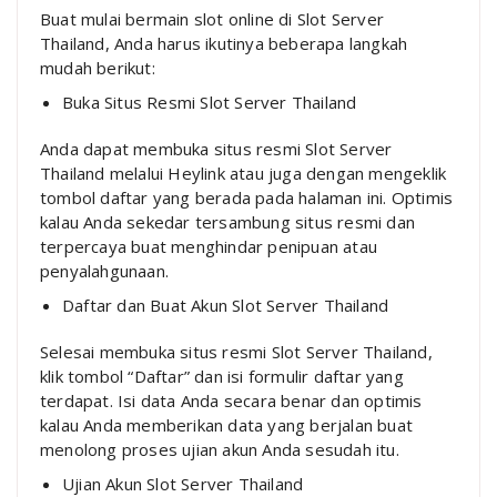
Buat mulai bermain slot online di Slot Server
Thailand, Anda harus ikutinya beberapa langkah
mudah berikut:
Buka Situs Resmi Slot Server Thailand
Anda dapat membuka situs resmi Slot Server
Thailand melalui Heylink atau juga dengan mengeklik
tombol daftar yang berada pada halaman ini. Optimis
kalau Anda sekedar tersambung situs resmi dan
terpercaya buat menghindar penipuan atau
penyalahgunaan.
Daftar dan Buat Akun Slot Server Thailand
Selesai membuka situs resmi Slot Server Thailand,
klik tombol “Daftar” dan isi formulir daftar yang
terdapat. Isi data Anda secara benar dan optimis
kalau Anda memberikan data yang berjalan buat
menolong proses ujian akun Anda sesudah itu.
Ujian Akun Slot Server Thailand