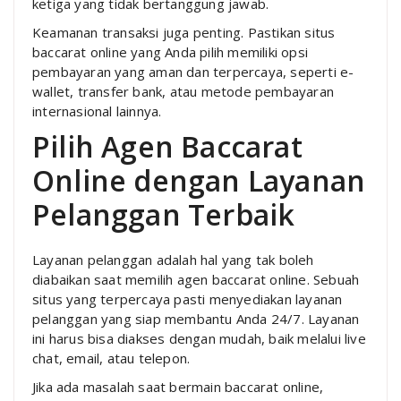
ketiga yang tidak bertanggung jawab.
Keamanan transaksi juga penting. Pastikan situs
baccarat online yang Anda pilih memiliki opsi
pembayaran yang aman dan terpercaya, seperti e-
wallet, transfer bank, atau metode pembayaran
internasional lainnya.
Pilih Agen Baccarat
Online dengan Layanan
Pelanggan Terbaik
Layanan pelanggan adalah hal yang tak boleh
diabaikan saat memilih agen baccarat online. Sebuah
situs yang terpercaya pasti menyediakan layanan
pelanggan yang siap membantu Anda 24/7. Layanan
ini harus bisa diakses dengan mudah, baik melalui live
chat, email, atau telepon.
Jika ada masalah saat bermain baccarat online,