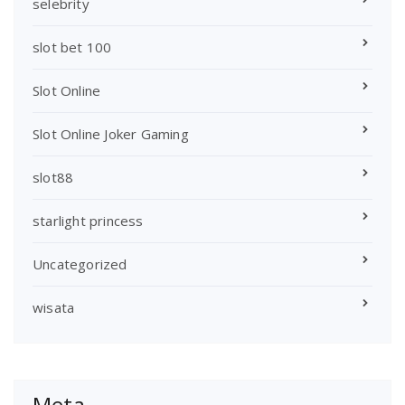
selebrity
slot bet 100
Slot Online
Slot Online Joker Gaming
slot88
starlight princess
Uncategorized
wisata
Meta