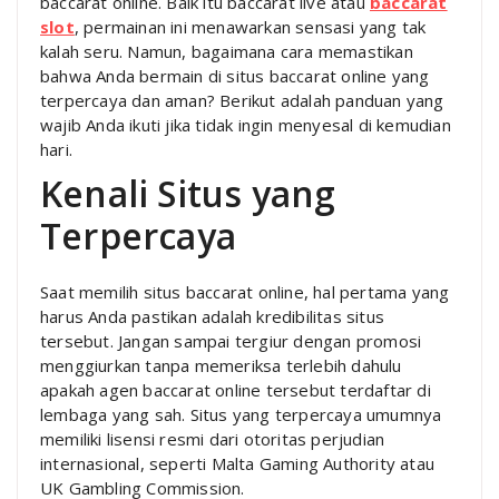
baccarat online. Baik itu baccarat live atau
baccarat
slot
, permainan ini menawarkan sensasi yang tak
kalah seru. Namun, bagaimana cara memastikan
bahwa Anda bermain di situs baccarat online yang
terpercaya dan aman? Berikut adalah panduan yang
wajib Anda ikuti jika tidak ingin menyesal di kemudian
hari.
Kenali Situs yang
Terpercaya
Saat memilih situs baccarat online, hal pertama yang
harus Anda pastikan adalah kredibilitas situs
tersebut. Jangan sampai tergiur dengan promosi
menggiurkan tanpa memeriksa terlebih dahulu
apakah agen baccarat online tersebut terdaftar di
lembaga yang sah. Situs yang terpercaya umumnya
memiliki lisensi resmi dari otoritas perjudian
internasional, seperti Malta Gaming Authority atau
UK Gambling Commission.