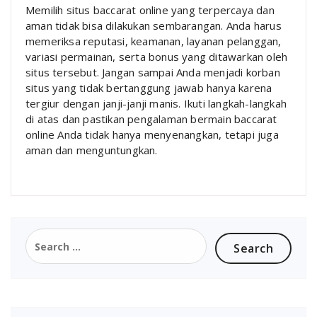
Memilih situs baccarat online yang terpercaya dan
aman tidak bisa dilakukan sembarangan. Anda harus
memeriksa reputasi, keamanan, layanan pelanggan,
variasi permainan, serta bonus yang ditawarkan oleh
situs tersebut. Jangan sampai Anda menjadi korban
situs yang tidak bertanggung jawab hanya karena
tergiur dengan janji-janji manis. Ikuti langkah-langkah
di atas dan pastikan pengalaman bermain baccarat
online Anda tidak hanya menyenangkan, tetapi juga
aman dan menguntungkan.
Search
for: