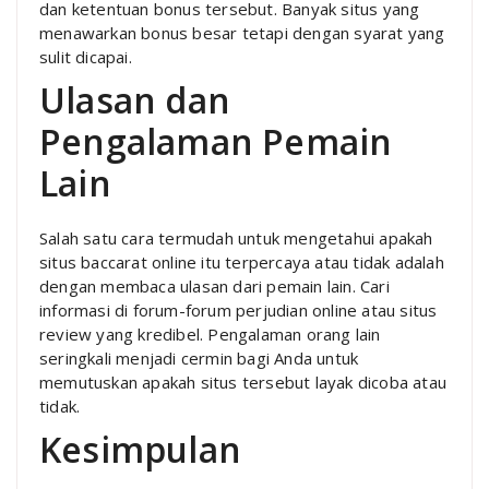
dan ketentuan bonus tersebut. Banyak situs yang
menawarkan bonus besar tetapi dengan syarat yang
sulit dicapai.
Ulasan dan
Pengalaman Pemain
Lain
Salah satu cara termudah untuk mengetahui apakah
situs baccarat online itu terpercaya atau tidak adalah
dengan membaca ulasan dari pemain lain. Cari
informasi di forum-forum perjudian online atau situs
review yang kredibel. Pengalaman orang lain
seringkali menjadi cermin bagi Anda untuk
memutuskan apakah situs tersebut layak dicoba atau
tidak.
Kesimpulan