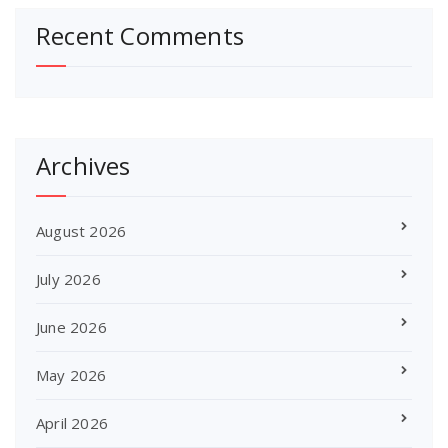
Recent Comments
Archives
August 2026
July 2026
June 2026
May 2026
April 2026