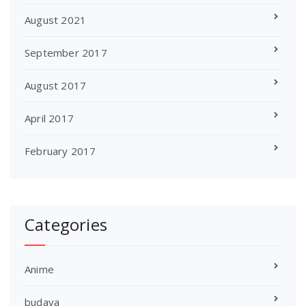
August 2021
September 2017
August 2017
April 2017
February 2017
Categories
Anime
budaya