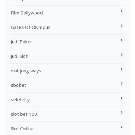
Film Bollywood
Gates Of Olympus
Judi Poker
Judi Slot
mahjong ways
sbobet
selebrity
slot bet 100
Slot Online