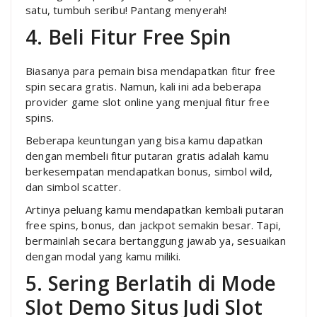
satu, tumbuh seribu! Pantang menyerah!
4. Beli Fitur Free Spin
Biasanya para pemain bisa mendapatkan fitur free
spin secara gratis. Namun, kali ini ada beberapa
provider game slot online yang menjual fitur free
spins.
Beberapa keuntungan yang bisa kamu dapatkan
dengan membeli fitur putaran gratis adalah kamu
berkesempatan mendapatkan bonus, simbol wild,
dan simbol scatter.
Artinya peluang kamu mendapatkan kembali putaran
free spins, bonus, dan jackpot semakin besar. Tapi,
bermainlah secara bertanggung jawab ya, sesuaikan
dengan modal yang kamu miliki.
5. Sering Berlatih di Mode
Slot Demo Situs Judi Slot