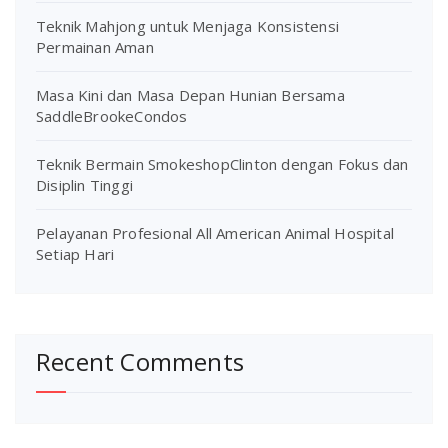
Teknik Mahjong untuk Menjaga Konsistensi
Permainan Aman
Masa Kini dan Masa Depan Hunian Bersama
SaddleBrookeCondos
Teknik Bermain SmokeshopClinton dengan Fokus dan
Disiplin Tinggi
Pelayanan Profesional All American Animal Hospital
Setiap Hari
Recent Comments