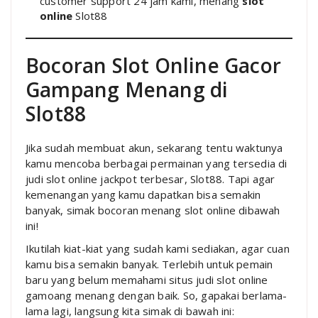
customer support 24 jam kami, menang
slot
online
Slot88
Bocoran Slot Online Gacor
Gampang Menang di
Slot88
Jika sudah membuat akun, sekarang tentu waktunya
kamu mencoba berbagai permainan yang tersedia di
judi slot online jackpot terbesar, Slot88. Tapi agar
kemenangan yang kamu dapatkan bisa semakin
banyak, simak bocoran menang slot online dibawah
ini!
Ikutilah kiat-kiat yang sudah kami sediakan, agar cuan
kamu bisa semakin banyak. Terlebih untuk pemain
baru yang belum memahami situs judi slot online
gamoang menang dengan baik. So, gapakai berlama-
lama lagi, langsung kita simak di bawah ini: