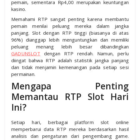
pemain, sementara Rp4,00 merupakan keuntungan
kasino.
Memahami RTP sangat penting karena membantu
pemain menilai peluang mereka dalam jangka
panjang. Slot dengan RTP tinggi (biasanya di atas
96%) dianggap lebih menguntungkan dan memiliki
peluang menang lebih besar dibandingkan
GADUNSLOT
dengan RTP rendah. Namun, perlu
diingat bahwa RTP adalah statistik jangka panjang
dan tidak menjamin kemenangan pada setiap sesi
permainan.
Mengapa Penting
Memantau RTP Slot Hari
Ini?
Setiap hari, berbagai platform slot online
memperbarui data RTP mereka berdasarkan hasil
analisis dan pengaturan dari pengembang game.