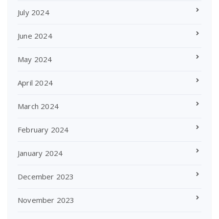
July 2024
June 2024
May 2024
April 2024
March 2024
February 2024
January 2024
December 2023
November 2023