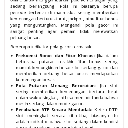
sedang berlangsung. Pola ini biasanya berupa
periode tertentu di mana slot sering memberikan
kemenangan berturut-turut, jackpot, atau fitur bonus
yang menguntungkan. Mengenali pola gacor ini
sangat penting agar pemain tidak melewatkan
peluang besar.
Beberapa indikator pola gacor termasuk:
Frekuensi Bonus dan Fitur Khusus:
Jika dalam
beberapa putaran terakhir fitur bonus sering
muncul, kemungkinan besar slot sedang gacor dan
memberikan peluang besar untuk mendapatkan
kemenangan besar.
Pola Putaran Menang Berurutan:
Jika slot
sering memberikan kemenangan berturut-turut
dalam waktu singkat, ini bisa menjadi tanda bahwa
mesin sedang dalam mode gacor.
Perubahan RTP Secara Mendadak:
Ketika RTP
slot meningkat secara tiba-tiba, biasanya itu
adalah indikator bahwa slot sedang dalam kondisi
gacor dan peluang menang lebih tinggi.