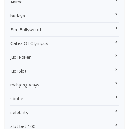
Anime
budaya
Film Bollywood
Gates Of Olympus
Judi Poker
Judi Slot
mahjong ways
sbobet
selebrity
slot bet 100