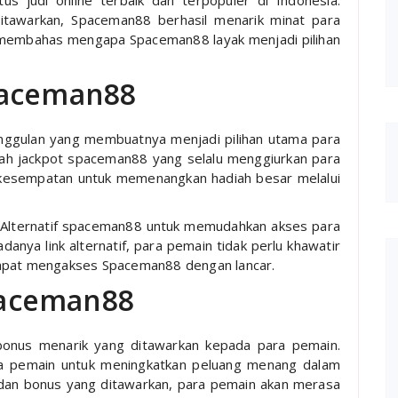
s judi online terbaik dan terpopuler di Indonesia.
itawarkan, Spaceman88 berhasil menarik minat para
akan membahas mengapa Spaceman88 layak menjadi pilihan
paceman88
ggulan yang membuatnya menjadi pilihan utama para
lah jackpot spaceman88 yang selalu menggiurkan para
 kesempatan untuk memenangkan hadiah besar melalui
k Alternatif spaceman88 untuk memudahkan akses para
danya link alternatif, para pemain tidak perlu khawatir
dapat mengakses Spaceman88 dengan lancar.
aceman88
bonus menarik yang ditawarkan kepada para pemain.
a pemain untuk meningkatkan peluang menang dalam
 dan bonus yang ditawarkan, para pemain akan merasa