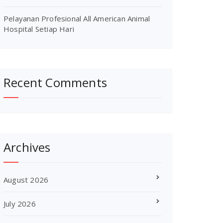
Pelayanan Profesional All American Animal
Hospital Setiap Hari
Recent Comments
Archives
August 2026
July 2026