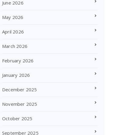
June 2026
May 2026
April 2026
March 2026
February 2026
January 2026
December 2025
November 2025
October 2025
September 2025