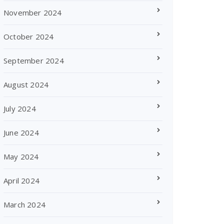
November 2024
October 2024
September 2024
August 2024
July 2024
June 2024
May 2024
April 2024
March 2024