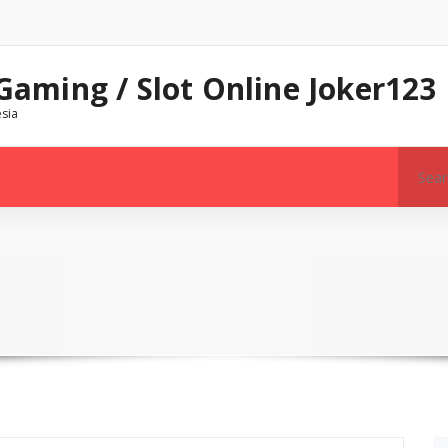
 Gaming / Slot Online Joker123
esia
Search
for: