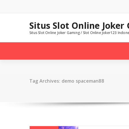
Skip
to
content
Situs Slot Online Joker
Situs Slot Online Joker Gaming / Slot Online Joker123 Indon
Tag Archives: demo spaceman88