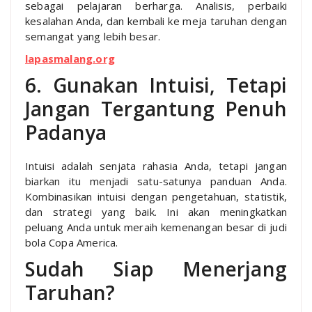
sebagai pelajaran berharga. Analisis, perbaiki
kesalahan Anda, dan kembali ke meja taruhan dengan
semangat yang lebih besar.
lapasmalang.org
6. Gunakan Intuisi, Tetapi
Jangan Tergantung Penuh
Padanya
Intuisi adalah senjata rahasia Anda, tetapi jangan
biarkan itu menjadi satu-satunya panduan Anda.
Kombinasikan intuisi dengan pengetahuan, statistik,
dan strategi yang baik. Ini akan meningkatkan
peluang Anda untuk meraih kemenangan besar di judi
bola Copa America.
Sudah Siap Menerjang
Taruhan?