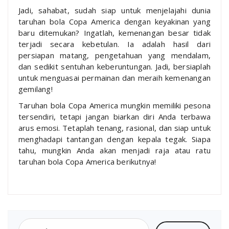
Jadi, sahabat, sudah siap untuk menjelajahi dunia
taruhan bola Copa America dengan keyakinan yang
baru ditemukan? Ingatlah, kemenangan besar tidak
terjadi secara kebetulan. Ia adalah hasil dari
persiapan matang, pengetahuan yang mendalam,
dan sedikit sentuhan keberuntungan. Jadi, bersiaplah
untuk menguasai permainan dan meraih kemenangan
gemilang!
Taruhan bola Copa America mungkin memiliki pesona
tersendiri, tetapi jangan biarkan diri Anda terbawa
arus emosi. Tetaplah tenang, rasional, dan siap untuk
menghadapi tantangan dengan kepala tegak. Siapa
tahu, mungkin Anda akan menjadi raja atau ratu
taruhan bola Copa America berikutnya!
Search