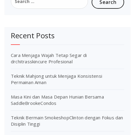
for:
Recent Posts
Cara Menjaga Wajah Tetap Segar di
drchitrasskincure Profesional
Teknik Mahjong untuk Menjaga Konsistensi
Permainan Aman
Masa Kini dan Masa Depan Hunian Bersama
SaddleBrookeCondos
Teknik Bermain SmokeshopClinton dengan Fokus dan
Disiplin Tinggi