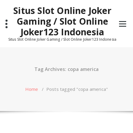
Skip
Situs Slot Online Joker
to
content
Gaming / Slot Online
Joker123 Indonesia
Situs Slot Online Joker Gaming / Slot Online Joker123 Indonesia
Tag Archives: copa america
Home
/
Posts tagged "copa america"