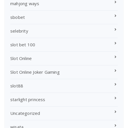
mahjong ways
sbobet
selebrity
slot bet 100
Slot Online
Slot Online Joker Gaming
slot88
starlight princess
Uncategorized
wisata