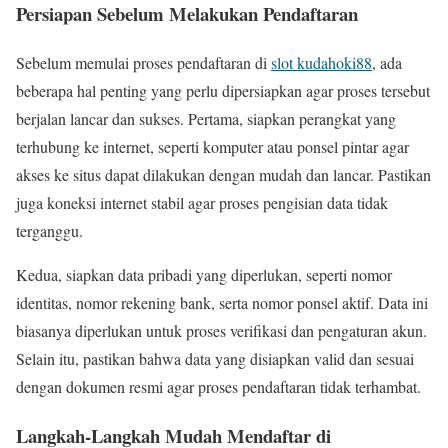
Persiapan Sebelum Melakukan Pendaftaran
Sebelum memulai proses pendaftaran di
slot kudahoki88
, ada
beberapa hal penting yang perlu dipersiapkan agar proses tersebut
berjalan lancar dan sukses. Pertama, siapkan perangkat yang
terhubung ke internet, seperti komputer atau ponsel pintar agar
akses ke situs dapat dilakukan dengan mudah dan lancar. Pastikan
juga koneksi internet stabil agar proses pengisian data tidak
terganggu.
Kedua, siapkan data pribadi yang diperlukan, seperti nomor
identitas, nomor rekening bank, serta nomor ponsel aktif. Data ini
biasanya diperlukan untuk proses verifikasi dan pengaturan akun.
Selain itu, pastikan bahwa data yang disiapkan valid dan sesuai
dengan dokumen resmi agar proses pendaftaran tidak terhambat.
Langkah-Langkah Mudah Mendaftar di