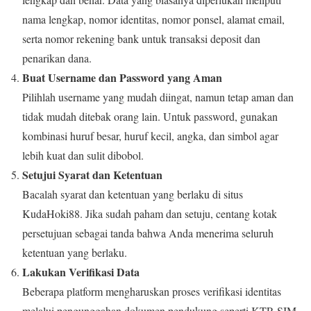
nama lengkap, nomor identitas, nomor ponsel, alamat email,
serta nomor rekening bank untuk transaksi deposit dan
penarikan dana.
Buat Username dan Password yang Aman
Pilihlah username yang mudah diingat, namun tetap aman dan
tidak mudah ditebak orang lain. Untuk password, gunakan
kombinasi huruf besar, huruf kecil, angka, dan simbol agar
lebih kuat dan sulit dibobol.
Setujui Syarat dan Ketentuan
Bacalah syarat dan ketentuan yang berlaku di situs
KudaHoki88. Jika sudah paham dan setuju, centang kotak
persetujuan sebagai tanda bahwa Anda menerima seluruh
ketentuan yang berlaku.
Lakukan Verifikasi Data
Beberapa platform mengharuskan proses verifikasi identitas
melalui pengunggahan dokumen pendukung seperti KTP, SIM,