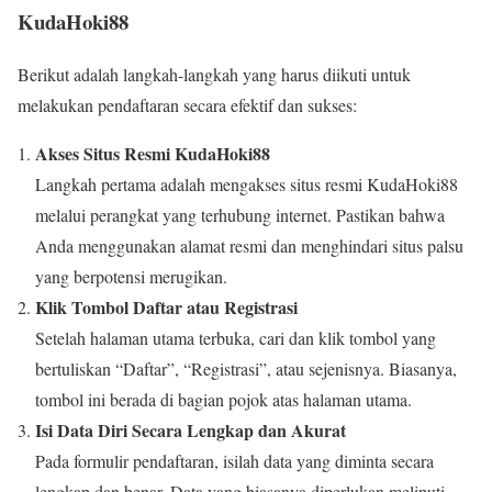
KudaHoki88
Berikut adalah langkah-langkah yang harus diikuti untuk
melakukan pendaftaran secara efektif dan sukses:
Akses Situs Resmi KudaHoki88
Langkah pertama adalah mengakses situs resmi KudaHoki88
melalui perangkat yang terhubung internet. Pastikan bahwa
Anda menggunakan alamat resmi dan menghindari situs palsu
yang berpotensi merugikan.
Klik Tombol Daftar atau Registrasi
Setelah halaman utama terbuka, cari dan klik tombol yang
bertuliskan “Daftar”, “Registrasi”, atau sejenisnya. Biasanya,
tombol ini berada di bagian pojok atas halaman utama.
Isi Data Diri Secara Lengkap dan Akurat
Pada formulir pendaftaran, isilah data yang diminta secara
lengkap dan benar. Data yang biasanya diperlukan meliputi