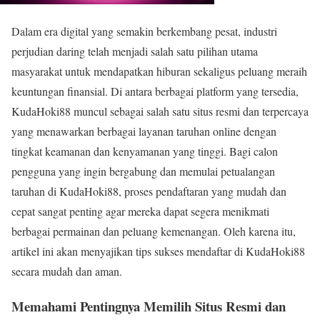
Dalam era digital yang semakin berkembang pesat, industri
perjudian daring telah menjadi salah satu pilihan utama
masyarakat untuk mendapatkan hiburan sekaligus peluang meraih
keuntungan finansial. Di antara berbagai platform yang tersedia,
KudaHoki88 muncul sebagai salah satu situs resmi dan terpercaya
yang menawarkan berbagai layanan taruhan online dengan
tingkat keamanan dan kenyamanan yang tinggi. Bagi calon
pengguna yang ingin bergabung dan memulai petualangan
taruhan di KudaHoki88, proses pendaftaran yang mudah dan
cepat sangat penting agar mereka dapat segera menikmati
berbagai permainan dan peluang kemenangan. Oleh karena itu,
artikel ini akan menyajikan tips sukses mendaftar di KudaHoki88
secara mudah dan aman.
Memahami Pentingnya Memilih Situs Resmi dan