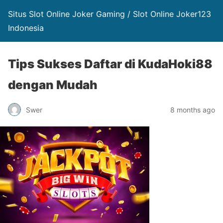
Situs Slot Online Joker Gaming / Slot Online Joker123
Indonesia
Tips Sukses Daftar di KudaHoki88
dengan Mudah
Swer
8 months ago