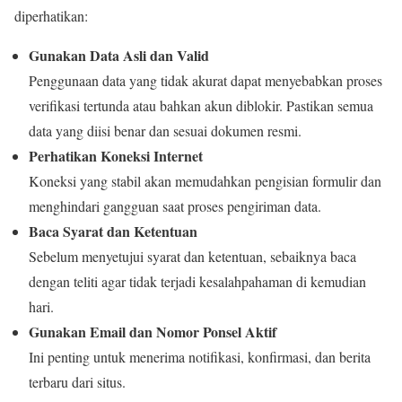
diperhatikan:
Gunakan Data Asli dan Valid
Penggunaan data yang tidak akurat dapat menyebabkan proses
verifikasi tertunda atau bahkan akun diblokir. Pastikan semua
data yang diisi benar dan sesuai dokumen resmi.
Perhatikan Koneksi Internet
Koneksi yang stabil akan memudahkan pengisian formulir dan
menghindari gangguan saat proses pengiriman data.
Baca Syarat dan Ketentuan
Sebelum menyetujui syarat dan ketentuan, sebaiknya baca
dengan teliti agar tidak terjadi kesalahpahaman di kemudian
hari.
Gunakan Email dan Nomor Ponsel Aktif
Ini penting untuk menerima notifikasi, konfirmasi, dan berita
terbaru dari situs.