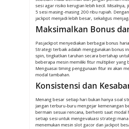
sesi agar risiko kerugian lebih kecil. Misalnya,
5 sesi masing-masing 200 ribu rupiah. Dengan
jackpot menjadi lebih besar, sekaligus menjag
Maksimalkan Bonus da
Pasjackpot menyediakan berbagai bonus harian,
Strategi terbaik adalah menggunakan bonus in
spin, tingkatkan taruhan secara bertahap untuk
beberapa mesin memiliki fitur multiplier yang 
Menguasai timing penggunaan fitur ini akan 
modal tambahan.
Konsistensi dan Kesaba
Menang besar setiap hari bukan hanya soal str
Jangan terburu-buru mengejar kemenangan bes
bermain sesuai rencana, berhenti saat modal h
setiap sesi untuk mengevaluasi strategi mana 
menemukan mesin slot gacor dan jackpot besa