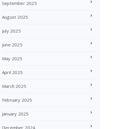
September 2025
August 2025
July 2025
June 2025
May 2025
April 2025
March 2025
February 2025
January 2025
December 2024