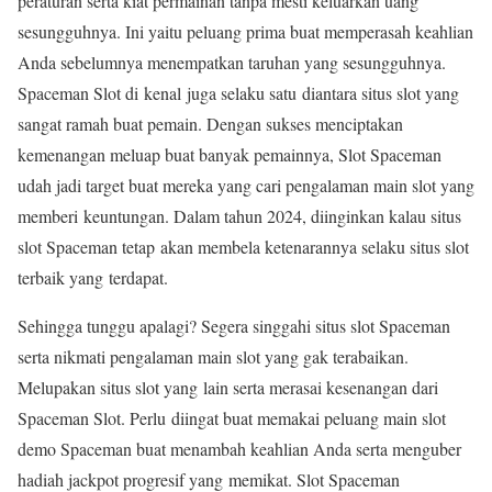
peraturan serta kiat permainan tanpa mesti keluarkan uang
sesungguhnya. Ini yaitu peluang prima buat memperasah keahlian
Anda sebelumnya menempatkan taruhan yang sesungguhnya.
Spaceman Slot di kenal juga selaku satu diantara situs slot yang
sangat ramah buat pemain. Dengan sukses menciptakan
kemenangan meluap buat banyak pemainnya, Slot Spaceman
udah jadi target buat mereka yang cari pengalaman main slot yang
memberi keuntungan. Dalam tahun 2024, diinginkan kalau situs
slot Spaceman tetap akan membela ketenarannya selaku situs slot
terbaik yang terdapat.
Sehingga tunggu apalagi? Segera singgahi situs slot Spaceman
serta nikmati pengalaman main slot yang gak terabaikan.
Melupakan situs slot yang lain serta merasai kesenangan dari
Spaceman Slot. Perlu diingat buat memakai peluang main slot
demo Spaceman buat menambah keahlian Anda serta menguber
hadiah jackpot progresif yang memikat. Slot Spaceman