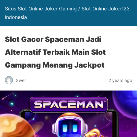
Situs Slot Online Joker Gaming / Slot Online Joker123
Indonesia
Slot Gacor Spaceman Jadi
Alternatif Terbaik Main Slot
Gampang Menang Jackpot
Swer
2 years ago