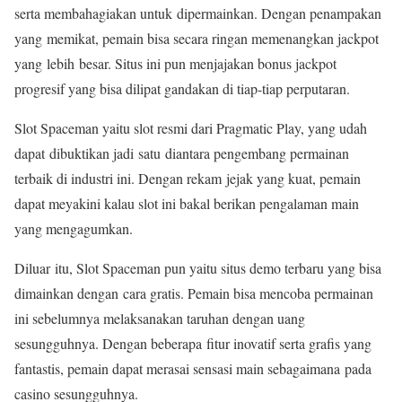
serta membahagiakan untuk dipermainkan. Dengan penampakan
yang memikat, pemain bisa secara ringan memenangkan jackpot
yang lebih besar. Situs ini pun menjajakan bonus jackpot
progresif yang bisa dilipat gandakan di tiap-tiap perputaran.
Slot Spaceman yaitu slot resmi dari Pragmatic Play, yang udah
dapat dibuktikan jadi satu diantara pengembang permainan
terbaik di industri ini. Dengan rekam jejak yang kuat, pemain
dapat meyakini kalau slot ini bakal berikan pengalaman main
yang mengagumkan.
Diluar itu, Slot Spaceman pun yaitu situs demo terbaru yang bisa
dimainkan dengan cara gratis. Pemain bisa mencoba permainan
ini sebelumnya melaksanakan taruhan dengan uang
sesungguhnya. Dengan beberapa fitur inovatif serta grafis yang
fantastis, pemain dapat merasai sensasi main sebagaimana pada
casino sesungguhnya.