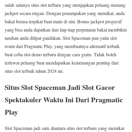
salah satunya situs slot terbaru yang menjajakan peluang menang
jackpot secara ringan. Dengan penampakan yang memikat, anda
bakal berasa terpikat buat main di sini. Bonus jackpot progresif
yang bisa anda dapatkan dari tiap-tiap perputaran bakal membikin
taruhan anda dilipat gandakan. Slot Spaceman pun yaitu slot
resmi dari Pragmatic Play, yang membuatnya alternatif terbaik
buat coba slot demo terbaru dengan cara gratis. Tidak boleh
terlewat peluang buat mendapatkan kemenangan penting dari
situs slot terbaik tahun 2024 ini.
Situs Slot Spaceman Jadi Slot Gacor
Spektakuler Waktu Ini Dari Pragmatic
Play
Slot Spaceman jadi satu diantara situs slot terbaru yang memikat