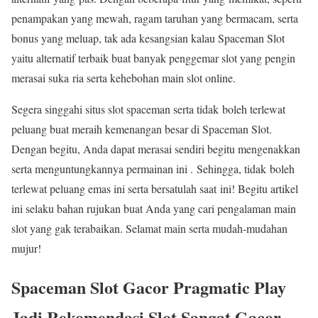
penampakan yang mewah, ragam taruhan yang bermacam, serta
bonus yang meluap, tak ada kesangsian kalau Spaceman Slot
yaitu alternatif terbaik buat banyak penggemar slot yang pengin
merasai suka ria serta kehebohan main slot online.
Segera singgahi situs slot spaceman serta tidak boleh terlewat
peluang buat meraih kemenangan besar di Spaceman Slot.
Dengan begitu, Anda dapat merasai sendiri begitu mengenakkan
serta menguntungkannya permainan ini . Sehingga, tidak boleh
terlewat peluang emas ini serta bersatulah saat ini! Begitu artikel
ini selaku bahan rujukan buat Anda yang cari pengalaman main
slot yang gak terabaikan. Selamat main serta mudah-mudahan
mujur!
Spaceman Slot Gacor Pragmatic Play
Jadi Rekomendasi Slot Sangat Gacor