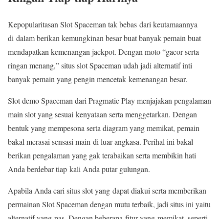
Kepopularitasan Slot Spaceman tak bebas dari keutamaannya
di dalam berikan kemungkinan besar buat banyak pemain buat
mendapatkan kemenangan jackpot. Dengan moto “gacor serta
ringan menang,” situs slot Spaceman udah jadi alternatif inti
banyak pemain yang pengin mencetak kemenangan besar.
Slot demo Spaceman dari Pragmatic Play menjajakan pengalaman
main slot yang sesuai kenyataan serta menggetarkan. Dengan
bentuk yang mempesona serta diagram yang memikat, pemain
bakal merasai sensasi main di luar angkasa. Perihal ini bakal
berikan pengalaman yang gak terabaikan serta membikin hati
Anda berdebar tiap kali Anda putar gulungan.
Apabila Anda cari situs slot yang dapat diakui serta memberikan
permainan Slot Spaceman dengan mutu terbaik, jadi situs ini yaitu
alternatif yang pas. Dengan beberapa fitur yang memikat, seperti