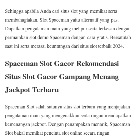
Sehingga apabila Anda cari situs slot yang memikat serta
membahagiakan, Slot Spaceman yaitu alternatif yang pas.
Dapatkan pengalaman main yang melipur serta terkesan dengan
permainkan slot demo Spaceman dengan cara gratis. Bersatulah
saat ini serta merasai keuntungan dari situs slot terbaik 2024.
Spaceman Slot Gacor Rekomendasi
Situs Slot Gacor Gampang Menang
Jackpot Terbaru
Spaceman Slot salah satunya situs slot terbaru yang menjajakan
pengalaman main yang mengenakkan serta ringan mendapatkan
kemenangan jackpot. Dengan penampakan menarik, Spaceman
Slot bakal memikat pencinta slot online secara ringan.