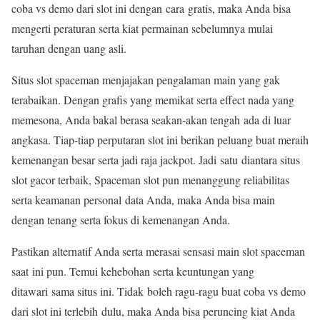
coba vs demo dari slot ini dengan cara gratis, maka Anda bisa
mengerti peraturan serta kiat permainan sebelumnya mulai
taruhan dengan uang asli.
Situs slot spaceman menjajakan pengalaman main yang gak
terabaikan. Dengan grafis yang memikat serta effect nada yang
memesona, Anda bakal berasa seakan-akan tengah ada di luar
angkasa. Tiap-tiap perputaran slot ini berikan peluang buat meraih
kemenangan besar serta jadi raja jackpot. Jadi satu diantara situs
slot gacor terbaik, Spaceman slot pun menanggung reliabilitas
serta keamanan personal data Anda, maka Anda bisa main
dengan tenang serta fokus di kemenangan Anda.
Pastikan alternatif Anda serta merasai sensasi main slot spaceman
saat ini pun. Temui kehebohan serta keuntungan yang
ditawari sama situs ini. Tidak boleh ragu-ragu buat coba vs demo
dari slot ini terlebih dulu, maka Anda bisa peruncing kiat Anda