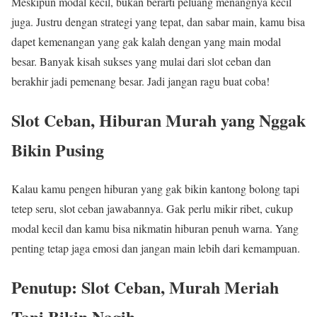
Meskipun modal kecil, bukan berarti peluang menangnya kecil
juga. Justru dengan strategi yang tepat, dan sabar main, kamu bisa
dapet kemenangan yang gak kalah dengan yang main modal
besar. Banyak kisah sukses yang mulai dari slot ceban dan
berakhir jadi pemenang besar. Jadi jangan ragu buat coba!
Slot Ceban, Hiburan Murah yang Nggak
Bikin Pusing
Kalau kamu pengen hiburan yang gak bikin kantong bolong tapi
tetep seru, slot ceban jawabannya. Gak perlu mikir ribet, cukup
modal kecil dan kamu bisa nikmatin hiburan penuh warna. Yang
penting tetap jaga emosi dan jangan main lebih dari kemampuan.
Penutup: Slot Ceban, Murah Meriah
Tapi Bikin Nagih