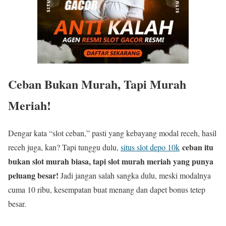
Ceban Bukan Murah, Tapi Murah
Meriah!
Dengar kata “slot ceban,” pasti yang kebayang modal receh, hasil
ceban itu
receh juga, kan? Tapi tunggu dulu,
situs slot depo 10k
bukan slot murah biasa, tapi slot murah meriah yang punya
peluang besar!
Jadi jangan salah sangka dulu, meski modalnya
cuma 10 ribu, kesempatan buat menang dan dapet bonus tetep
besar.