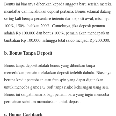
Bonus ini biasanya diberikan kepada anggota baru setelah mereka
mendaftar dan melakukan deposit pertama. Bonus selamat datang
sering kali berupa persentase tertentu dari deposit awal, misalnya
100%, 150%, bahkan 200%. Contohnya, jika deposit pertama
adalah Rp 100.000 dan bonus 100%, pemain akan mendapatkan
tambahan Rp 100.000, sehingga total saldo menjadi Rp 200.000.
b. Bonus Tanpa Deposit
Bonus tanpa deposit adalah bonus yang diberikan tanpa
memerlukan pemain melakukan deposit terlebih dahulu. Biasanya
berupa kredit percobaan atau free spin yang dapat digunakan
untuk mencoba game PG Soft tanpa risiko kehilangan uang asli.
Bonus ini sangat menarik bagi pemain baru yang ingin mencoba
permainan sebelum memutuskan untuk deposit.
c. Bonus Cashback