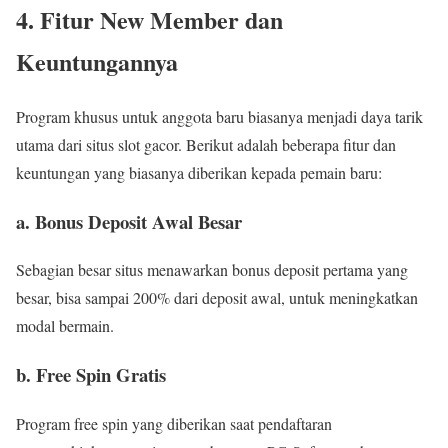
4. Fitur New Member dan
Keuntungannya
Program khusus untuk anggota baru biasanya menjadi daya tarik
utama dari situs slot gacor. Berikut adalah beberapa fitur dan
keuntungan yang biasanya diberikan kepada pemain baru:
a. Bonus Deposit Awal Besar
Sebagian besar situs menawarkan bonus deposit pertama yang
besar, bisa sampai 200% dari deposit awal, untuk meningkatkan
modal bermain.
b. Free Spin Gratis
Program free spin yang diberikan saat pendaftaran