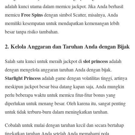
adalah kunci utama dalam memicu jackpot. Jika Anda berhasil
Free Spins
memicu
dengan simbol Scatter, misalnya, Anda
memiliki kesempatan untuk mendapatkan kemenangan lebih
besar tanpa risiko tambahan.
2. Kelola Anggaran dan Taruhan Anda dengan Bijak
slot princess
Salah satu kunci untuk meraih jackpot di
adalah
dengan mengelola anggaran taruhan Anda dengan bijak.
Starlight Princess
adalah game dengan volatilitas tinggi, artinya
meskipun jackpot besar bisa datang kapan saja, Anda mungkin
perlu beberapa waktu untuk memicu fitur-fitur bonus yang
diperlukan untuk menang besar. Oleh karena itu, sangat penting
untuk tidak terburu-buru dalam meningkatkan taruhan.
Cobalah untuk mulai dengan taruhan kecil dan secara bertahap
tingkatkan taruhan Anda setelah Anda memahami pola