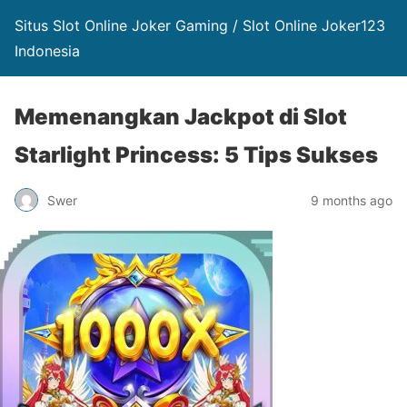
Situs Slot Online Joker Gaming / Slot Online Joker123
Indonesia
Memenangkan Jackpot di Slot
Starlight Princess: 5 Tips Sukses
Swer
9 months ago