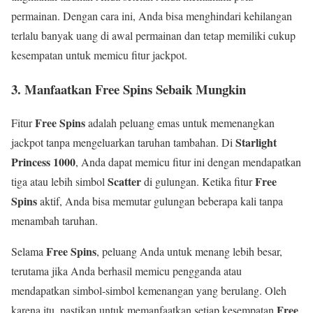
permainan. Dengan cara ini, Anda bisa menghindari kehilangan
terlalu banyak uang di awal permainan dan tetap memiliki cukup
kesempatan untuk memicu fitur jackpot.
3. Manfaatkan Free Spins Sebaik Mungkin
Free Spins
Fitur
adalah peluang emas untuk memenangkan
Starlight
jackpot tanpa mengeluarkan taruhan tambahan. Di
Princess 1000
, Anda dapat memicu fitur ini dengan mendapatkan
Scatter
Free
tiga atau lebih simbol
di gulungan. Ketika fitur
Spins
aktif, Anda bisa memutar gulungan beberapa kali tanpa
menambah taruhan.
Free Spins
Selama
, peluang Anda untuk menang lebih besar,
terutama jika Anda berhasil memicu pengganda atau
mendapatkan simbol-simbol kemenangan yang berulang. Oleh
Free
karena itu, pastikan untuk memanfaatkan setiap kesempatan