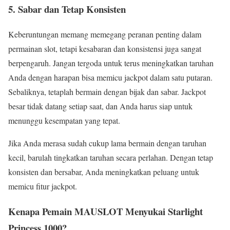
5. Sabar dan Tetap Konsisten
Keberuntungan memang memegang peranan penting dalam
permainan slot, tetapi kesabaran dan konsistensi juga sangat
berpengaruh. Jangan tergoda untuk terus meningkatkan taruhan
Anda dengan harapan bisa memicu jackpot dalam satu putaran.
Sebaliknya, tetaplah bermain dengan bijak dan sabar. Jackpot
besar tidak datang setiap saat, dan Anda harus siap untuk
menunggu kesempatan yang tepat.
Jika Anda merasa sudah cukup lama bermain dengan taruhan
kecil, barulah tingkatkan taruhan secara perlahan. Dengan tetap
konsisten dan bersabar, Anda meningkatkan peluang untuk
memicu fitur jackpot.
Kenapa Pemain MAUSLOT Menyukai Starlight
Princess 1000?