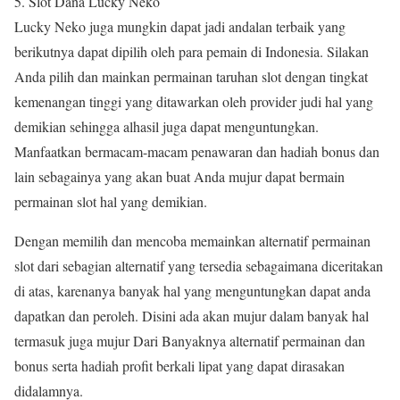
5. Slot Dana Lucky Neko
Lucky Neko juga mungkin dapat jadi andalan terbaik yang
berikutnya dapat dipilih oleh para pemain di Indonesia. Silakan
Anda pilih dan mainkan permainan taruhan slot dengan tingkat
kemenangan tinggi yang ditawarkan oleh provider judi hal yang
demikian sehingga alhasil juga dapat menguntungkan.
Manfaatkan bermacam-macam penawaran dan hadiah bonus dan
lain sebagainya yang akan buat Anda mujur dapat bermain
permainan slot hal yang demikian.
Dengan memilih dan mencoba memainkan alternatif permainan
slot dari sebagian alternatif yang tersedia sebagaimana diceritakan
di atas, karenanya banyak hal yang menguntungkan dapat anda
dapatkan dan peroleh. Disini ada akan mujur dalam banyak hal
termasuk juga mujur Dari Banyaknya alternatif permainan dan
bonus serta hadiah profit berkali lipat yang dapat dirasakan
didalamnya.