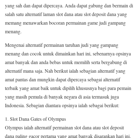
yang sah dan dapat dipercaya. Anda dapat gabung dan bermain di
salah satu alternatif laman slot dana atau slot deposit dana yang
memang menawarkan bocoran permainan game judi gampang
menang.
Mengenai alternatif permainan taruhan judi yang gampang
menang dan cocok untuk dimainkan hari ini, sebenarnya opsinya
amat banyak dan anda bebas untuk memilih serta bergabung di
alternatif mana saja. Nah berikut ialah sebagian alternatif yang
amat pantas dan mungkin dapat dipercaya sebagai alternatif
terbaik yang amat baik untuk dipilih khususnya bagi para pemain
yang masih pemula di banyak negara di asia termasuk juga
Indonesia. Sebagian diantara opsinya ialah sebagai berikut:
1. Slot Dana Gates of Olympus
Olympus ialah alternatif permainan slot dana atau slot deposit
dana paling gacor pertama yang amat banyak disarankan hari ini.