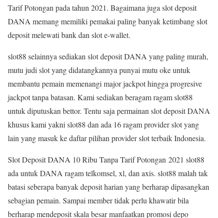
Tarif Potongan pada tahun 2021. Bagaimana juga slot deposit
DANA memang memiliki pemakai paling banyak ketimbang slot
deposit melewati bank dan slot e-wallet.
slot88 selainnya sediakan slot deposit DANA yang paling murah,
mutu judi slot yang didatangkannya punyai mutu oke untuk
membantu pemain memenangi major jackpot hingga progresive
jackpot tanpa batasan. Kami sediakan beragam ragam slot88
untuk diputuskan bettor. Tentu saja permainan slot deposit DANA
khusus kami yakni slot88 dan ada 16 ragam provider slot yang
lain yang masuk ke daftar pilihan provider slot terbaik Indonesia.
Slot Deposit DANA 10 Ribu Tanpa Tarif Potongan 2021 slot88
ada untuk DANA ragam telkomsel, xl, dan axis. slot88 malah tak
batasi seberapa banyak deposit harian yang berharap dipasangkan
sebagian pemain. Sampai member tidak perlu khawatir bila
berharap mendeposit skala besar manfaatkan promosi depo