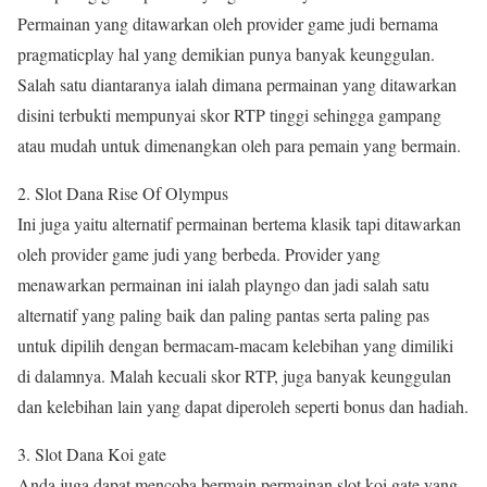
Permainan yang ditawarkan oleh provider game judi bernama
pragmaticplay hal yang demikian punya banyak keunggulan.
Salah satu diantaranya ialah dimana permainan yang ditawarkan
disini terbukti mempunyai skor RTP tinggi sehingga gampang
atau mudah untuk dimenangkan oleh para pemain yang bermain.
2. Slot Dana Rise Of Olympus
Ini juga yaitu alternatif permainan bertema klasik tapi ditawarkan
oleh provider game judi yang berbeda. Provider yang
menawarkan permainan ini ialah playngo dan jadi salah satu
alternatif yang paling baik dan paling pantas serta paling pas
untuk dipilih dengan bermacam-macam kelebihan yang dimiliki
di dalamnya. Malah kecuali skor RTP, juga banyak keunggulan
dan kelebihan lain yang dapat diperoleh seperti bonus dan hadiah.
3. Slot Dana Koi gate
Anda juga dapat mencoba bermain permainan slot koi gate yang