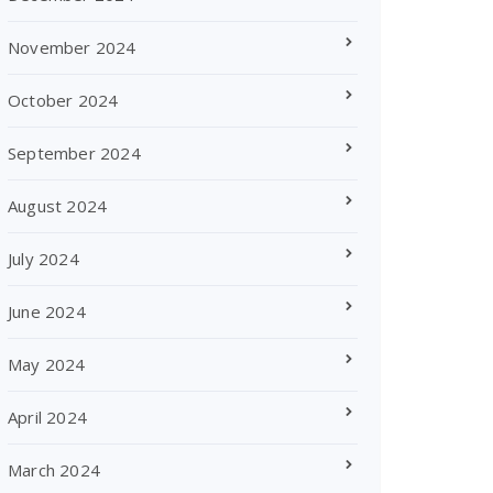
November 2024
October 2024
September 2024
August 2024
July 2024
June 2024
May 2024
April 2024
March 2024