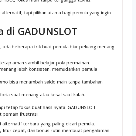
alternatif, tapi pilihan utama bagi pemula yang ingin
la di GADUNSLOT
ada beberapa trik buat pemula biar peluang menang
tetap aman sambil belajar pola permainan.
menang lebih konsisten, memudahkan pemula
omo bisa menambah saldo main tanpa tambahan
foria saat menang atau kesal saat kalah.
tapi tetap fokus buat hasil nyata. GADUNSLOT
pemain frustrasi.
i alternatif terbaru yang paling dicari pemula.
 fitur cepat, dan bonus rutin membuat pengalaman