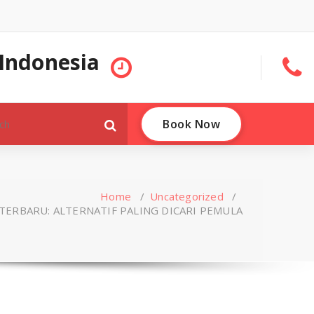
 Indonesia
Book Now
Home
/
Uncategorized
/
ERBARU: ALTERNATIF PALING DICARI PEMULA