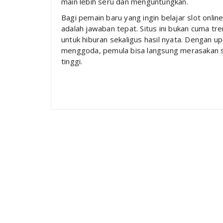
main lebih seru dan menguntungkan.
Bagi pemain baru yang ingin belajar slot onli
adalah jawaban tepat. Situs ini bukan cuma tr
untuk hiburan sekaligus hasil nyata. Dengan up
menggoda, pemula bisa langsung merasakan se
tinggi.