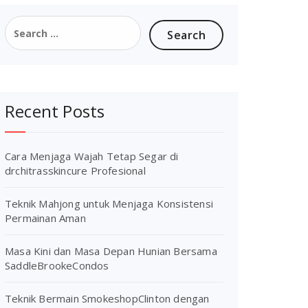
Search
for:
Recent Posts
Cara Menjaga Wajah Tetap Segar di
drchitrasskincure Profesional
Teknik Mahjong untuk Menjaga Konsistensi
Permainan Aman
Masa Kini dan Masa Depan Hunian Bersama
SaddleBrookeCondos
Teknik Bermain SmokeshopClinton dengan