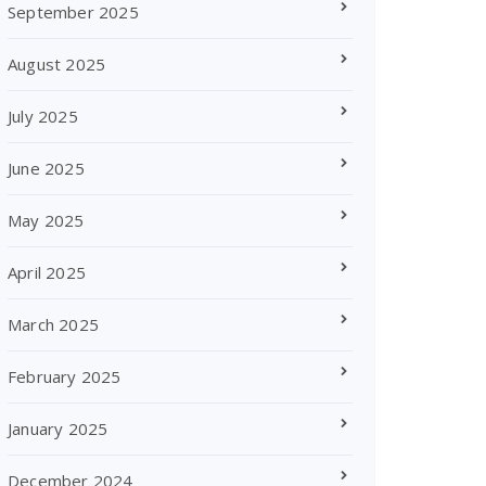
September 2025
August 2025
July 2025
June 2025
May 2025
April 2025
March 2025
February 2025
January 2025
December 2024