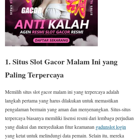
1. Situs Slot Gacor Malam Ini yang
Paling Terpercaya
Memilih situs slot gacor malam ini yang terpercaya adalah
langkah pertama yang harus dilakukan untuk memastikan
pengalaman bermain yang aman dan menyenangkan. Situs-situs
terpercaya biasanya memiliki lisensi resmi dari lembaga perjudian
yang diakui dan menyediakan fitur keamanan
gadunslot login
yang ketat untuk melindungi data pemain. Selain itu, mereka