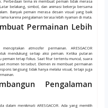
tik. Perbedaan tema ini membuat pemain tidak merasa
Latar belakang, simbol, dan animasi bekerja bersama
lam. Banyak pemain merasa desain visual yang baik
lama karena pengalaman terasa lebih nyaman di mata.
embuat Permainan Lebih
 menciptakan atmosfer permainan. ARESGACOR
tuk mendukung setiap aksi pemain. Ketika putaran
pemain tetap fokus. Saat fitur tertentu muncul, suara
kuat momen tersebut. Elemen ini membuat permainan
spons langsung tidak hanya melalui visual, tetapi juga
ermainan.
mbangun Pengalaman
beda dalam menikmati ARESGACOR. Ada yang memilih