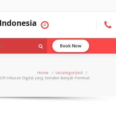
 Indonesia
Book Now
Home
/
Uncategorized
/
R Hiburan Digital yang Semakin Banyak Peminat