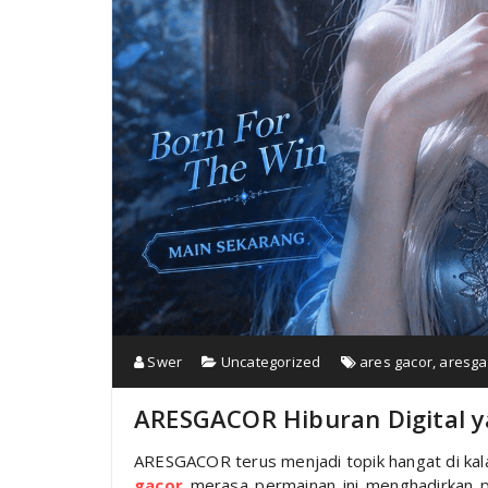
Swer
Uncategorized
ares gacor
,
aresga
ARESGACOR Hiburan Digital 
ARESGACOR terus menjadi topik hangat di kal
gacor
merasa permainan ini menghadirkan pe