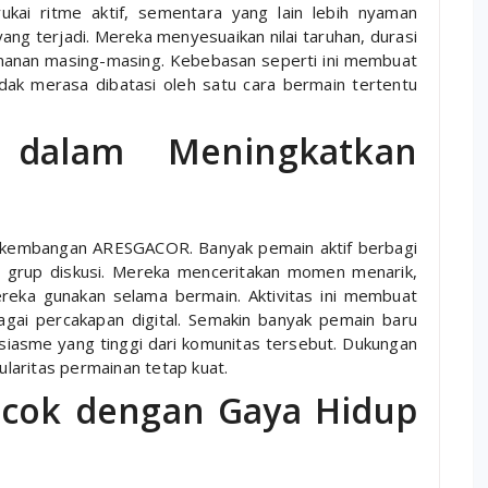
ai ritme aktif, sementara yang lain lebih nyaman
ng terjadi. Mereka menyesuaikan nilai taruhan, durasi
manan masing-masing. Kebebasan seperti ini membuat
dak merasa dibatasi oleh satu cara bermain tertentu
 dalam Meningkatkan
rkembangan ARESGACOR. Banyak pemain aktif berbagi
n grup diskusi. Mereka menceritakan momen menarik,
mereka gunakan selama bermain. Aktivitas ini membuat
ai percakapan digital. Semakin banyak pemain baru
siasme yang tinggi dari komunitas tersebut. Dukungan
laritas permainan tetap kuat.
Cocok dengan Gaya Hidup