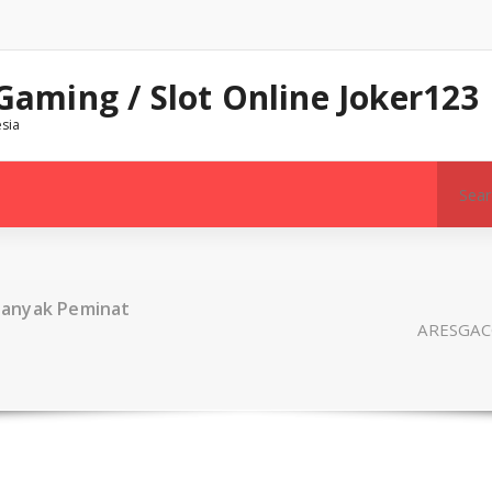
 Gaming / Slot Online Joker123
esia
Search
for:
Banyak Peminat
ARESGACO