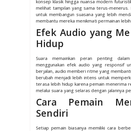
konsep klasik hingga nuansa modern futuris
melihat tampilan yang sama terus-menerus. 
untuk membangun suasana yang lebih menda
membantu mereka menikmati permainan lebih 
Efek Audio yang M
Hidup
Suara memainkan peran penting dalam
menggunakan efek audio yang responsif un
berjalan, audio memberi ritme yang membantu 
berubah menjadi lebih intens untuk memper
terasa lebih hidup karena pemain menerima re
melalui suara yang selaras dengan jalannya p
Cara Pemain Me
Sendiri
Setiap pemain biasanya memiliki cara ber