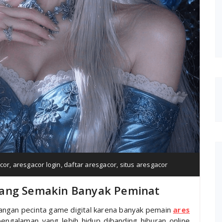
cor
,
aresgacor login
,
daftar aresgacor
,
situs aresgacor
yang Semakin Banyak Peminat
angan pecinta game digital karena banyak pemain
ares
ngalaman yang lebih hidup dibanding hiburan online