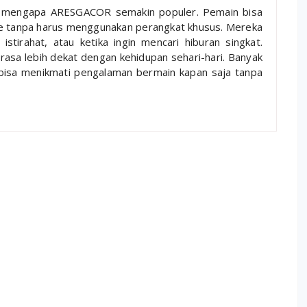
n mengapa ARESGACOR semakin populer. Pemain bisa
le tanpa harus menggunakan perangkat khusus. Mereka
 istirahat, atau ketika ingin mencari hiburan singkat.
erasa lebih dekat dengan kehidupan sehari-hari. Banyak
isa menikmati pengalaman bermain kapan saja tanpa