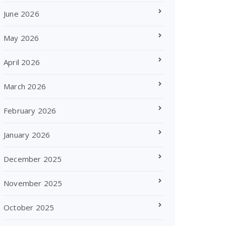
June 2026
May 2026
April 2026
March 2026
February 2026
January 2026
December 2025
November 2025
October 2025