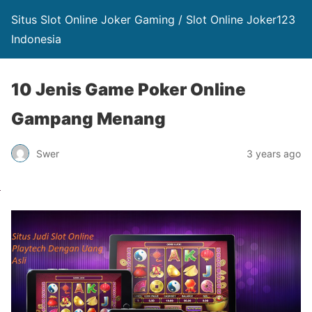
Situs Slot Online Joker Gaming / Slot Online Joker123
Indonesia
10 Jenis Game Poker Online
Gampang Menang
Swer
3 years ago