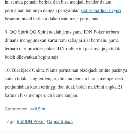
ini semua pemain berhak dan bisa menjadi bandar dalam
permainan tentunya dengan persyaratan
slot server luar negeri
besaran modal berlaku dalam satu meja permainan.
9. QQ Spirit QQ Spirit adalah jenis game IDN Poker terbaru
dimana menggunakan kartu remi sebagai alat bermain, game
terbaru dari provider poker IDN online ini pastinya juga tidak
boleh dilewatkan begitu saja.
10. Blackjack Online Nama permainan blackjack online pastinya
sudah tidak asing terdengar, dimana pemain harus memperoleh
penjumlahan kartu tertinggi dan tidak boleh melebihi angka 21
barulah bisa memperoleh kemenangan.
Categories:
Judi Slot
Tags:
Bull IDN Poker
,
Capsa Susun