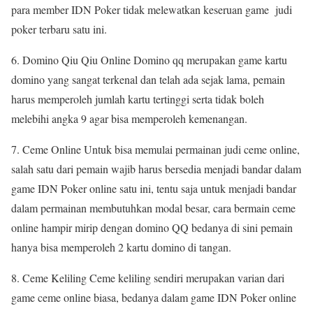
para member IDN Poker tidak melewatkan keseruan game judi
poker terbaru satu ini.
6. Domino Qiu Qiu Online Domino qq merupakan game kartu
domino yang sangat terkenal dan telah ada sejak lama, pemain
harus memperoleh jumlah kartu tertinggi serta tidak boleh
melebihi angka 9 agar bisa memperoleh kemenangan.
7. Ceme Online Untuk bisa memulai permainan judi ceme online,
salah satu dari pemain wajib harus bersedia menjadi bandar dalam
game IDN Poker online satu ini, tentu saja untuk menjadi bandar
dalam permainan membutuhkan modal besar, cara bermain ceme
online hampir mirip dengan domino QQ bedanya di sini pemain
hanya bisa memperoleh 2 kartu domino di tangan.
8. Ceme Keliling Ceme keliling sendiri merupakan varian dari
game ceme online biasa, bedanya dalam game IDN Poker online